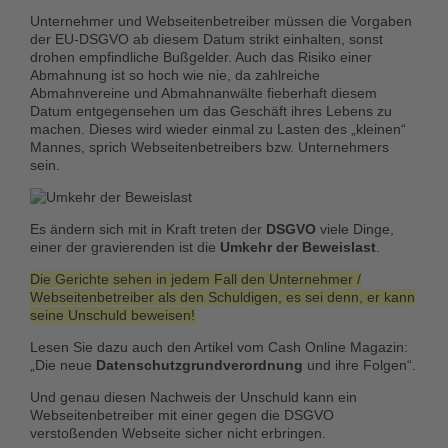
Unternehmer und Webseitenbetreiber müssen die Vorgaben
der EU-DSGVO ab diesem Datum strikt einhalten, sonst
drohen empfindliche Bußgelder. Auch das Risiko einer
Abmahnung ist so hoch wie nie, da zahlreiche
Abmahnvereine und Abmahnanwälte fieberhaft diesem
Datum entgegensehen um das Geschäft ihres Lebens zu
machen. Dieses wird wieder einmal zu Lasten des „kleinen“
Mannes, sprich Webseitenbetreibers bzw. Unternehmers
sein.
Es ändern sich mit in Kraft treten der
DSGVO
viele Dinge,
einer der gravierenden ist die
Umkehr der Beweislast
.
Die Gerichte sehen in jedem Fall den Unternehmer /
Webseitenbetreiber als den Schuldigen, es sei denn, er kann
seine Unschuld beweisen!
Lesen Sie dazu auch den Artikel vom Cash Online Magazin:
„Die neue
Datenschutzgrundverordnung
und ihre Folgen“.
Und genau diesen Nachweis der Unschuld kann ein
Webseitenbetreiber mit einer gegen die DSGVO
verstoßenden Webseite sicher nicht erbringen.