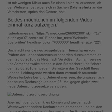
ist mit wenigen Klicks auch für einen Laien zu erkennen, ob
der Webseitenbetreiber sich in Sachen
Datenschutz
an die
Vorschriften, sprich das Gesetz, hält.
Beides möchte ich im folgenden Video
einmal kurz aufzeigen:
[videoframes src=“https://vimeo.com/266992300″ skin=“17″
autoplay=“0″ controls=“1″ headline_text=“Webseite
überprüfen“ headline_color=“#000000″ headline_size=“22″]
Doch nicht nur die neu ausgebildeten Heerscharen von
Prüfern der Landesdatenschutzbehörden durchkämmen ab
dem 25.05.2018 das Netz nach Verstößen. Abmahnvereine
und Abmahnanwälte stehen in den Startlöchern und fiebern
dem 25.05.2018 entgegen. Sie wittern das Geschäft Ihres
Lebens. Leidtragende werden dann vermutlich tausende
Webseitenbetreiber und Unternehmer sein, die unwissentlich
der neuen Rechtslage, ab dem 25. Mai gegen gleich zwei
neue Datenschutzgesetze verstoßen.
Aber nicht genug damit, es können und werden auch
Wettbewerber andere Konkurrenten abmahnen
und bei den
Landesdatenschutzbehörden melden. Der Konkurrenzkampf