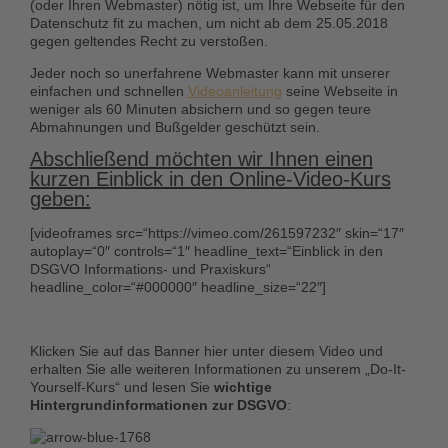
(oder Ihren Webmaster) nötig ist, um Ihre Webseite für den
Datenschutz fit zu machen, um nicht ab dem 25.05.2018
gegen geltendes Recht zu verstoßen.
Jeder noch so unerfahrene Webmaster kann mit unserer
einfachen und schnellen
Videoanleitung
seine Webseite in
weniger als 60 Minuten absichern und so gegen teure
Abmahnungen und Bußgelder geschützt sein.
Abschließend möchten wir Ihnen einen
kurzen Einblick in den Online-Video-Kurs
geben:
[videoframes src=“https://vimeo.com/261597232″ skin=“17″
autoplay=“0″ controls=“1″ headline_text=“Einblick in den
DSGVO Informations- und Praxiskurs“
headline_color=“#000000″ headline_size=“22″]
Klicken Sie auf das Banner hier unter diesem Video und
erhalten Sie alle weiteren Informationen zu unserem
„Do-It-
Yourself-Kurs“
und lesen Sie
wichtige
Hintergrundinformationen zur DSGVO
: