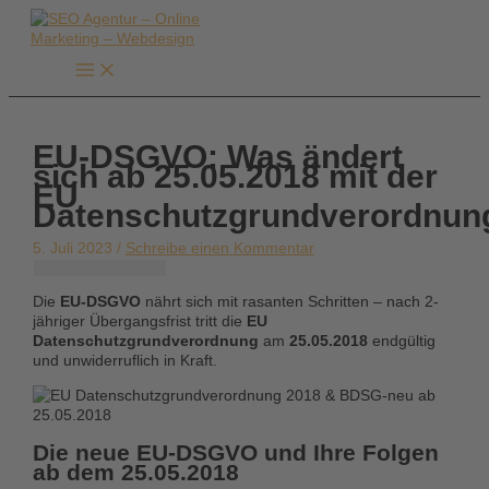
Zum
Inhalt
springen
EU-DSGVO: Was ändert
sich ab 25.05.2018 mit der
EU
Datenschutzgrundverordnun
5. Juli 2023 /
Schreibe einen Kommentar
Die
EU-DSGVO
nährt sich mit rasanten Schritten – nach 2-
jähriger Übergangsfrist tritt die
EU
Datenschutzgrundverordnung
am
25.05.2018
endgültig
und unwiderruflich in Kraft.
Die neue EU-DSGVO und Ihre Folgen
ab dem 25.05.2018