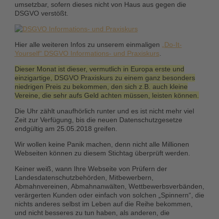
umsetzbar, sofern dieses nicht von Haus aus gegen die
DSGVO verstößt.
Hier alle weiteren Infos zu unserem einmaligen
„Do-It-
Yourself“ DSGVO Informations- und Praxiskurs
.
Dieser Monat ist dieser, vermutlich in Europa erste und
einzigartige, DSGVO Praxiskurs zu einem ganz besonders
niedrigen Preis zu bekommen, den sich z.B. auch kleine
Vereine, die sehr aufs Geld achten müssen, leisten können.
Die Uhr zählt unaufhörlich runter und es ist nicht mehr viel
Zeit zur Verfügung, bis die neuen Datenschutzgesetze
endgültig am 25.05.2018 greifen.
Wir wollen keine Panik machen, denn nicht alle Millionen
Webseiten können zu diesem Stichtag überprüft werden.
Keiner weiß, wann
Ihre Webseite
von Prüfern der
Landesdatenschutzbehörden, Mitbewerbern,
Abmahnvereinen, Abmahnanwälten, Wettbewerbsverbänden,
verärgerten Kunden oder einfach von solchen „Spinnern“, die
nichts anderes selbst im Leben auf die Reihe bekommen,
und nicht besseres zu tun haben, als anderen, die