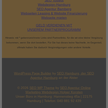
SEO Tostedt
Webdesign-Hamburg
SEO Agentur Bamberg
Webseiten Leasing & Website Finanzierung
Webseite mieten
GELD VERDIENEN MIT
UNSEREM PARTNERPROGRAMM
Hinweis: mit º gekennzeichnete Links sind Partnerlinks, für die wir eine kleine Vergütung
bekommen, wenn Sie dort bestellen. Für Sie hat dieses keine Nachteile, im Gegenteil,
oftmals haben Sie dadurch Vergünstigungen oder andere Vorteile.
WordPress Page Builder
by
SEO Hamburg, der
SEO
Agentur Hamburg
an der Alster
© 2026
SEO WP Theme
by
SEO Agentur Online
Marketing Webdesign Holger Korsten
Unser Büro in Hamburg: Hannenstieg 45a | 22175
Hamburg | Telefon: 040 881 92 439