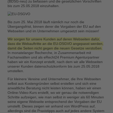
(BDSG-neu) zu befassen und die gesetzlichen Vorschriften
bis zum 25.05.2018 einzuhalten.
Bis zum 25. Mai 2018
läuft nämlich nur noch die
Übergangsfrist
, binnen derer die Vorgaben der EU auf den
Webseiten und im Unternehmen umgesetzt sein müssen!
Wir sorgen für unsere Kunden auf deren Webseiten dafür,
dass die Webauftritte an die EU-DSGVO angepasst werden,
damit die Seiten nicht gegen die neuen Gesetze verstoßen.
In monatelanger Recherche, in Zusammenarbeit mit
Fachanwälten und als eRecht24 Premium Agenturpartner
haben wir ein Konzept erstellt, nach dem wir alle Webseiten
unserer Kunden datenschutzkonform bis zum 25.05.2018
umstellen.
Für kleinere Vereine und Unternehmer, die Ihre Webseiten
selbst aus Kostengründen selbst erstellen und sich eine
anwaltliche Beratung nicht leisten können, haben wir einen
Online-Video-Kurs erstellt, wo wir genau die notwendigen
Schritte aufzeigen, wie man selbst in weniger als 60 Minuten
seine eigene Webseite entsprechend der Vorgaben der EU
umstellt. Dieses zeigen wir anhand von WordPress auf,
allerdings sind die Praxistipps auch auf jedes andere System