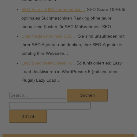
SEO Score 100% für optimales…
SEO Score 100% für
optimales Suchmaschinen Ranking ohne teure
monatliche Kosten für SEO Maßnahmen. SEO…
Unzufrieden mit Ihrer SEO…
Sie sind unzufrieden mit
Ihrer SEO Agentur und denken, Ihre SEO-Agentur ist
unfähig Ihre Webseite…
Lazy Load deaktivieren in…
So funktioniert es: Lazy
Load deaktivieren in WordPress 5.5 (mit und ohne
Plugin) Lazy Load…
S
u
c
h
e
n