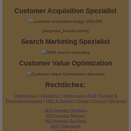
n
Customer Acquisition Spezialist
a
c
[seopress_breadcrumbs]
h
:
Search Marketing Spezialist
Customer Value Optimization
Rechtliches:
Datenschutz
|
Disclaimer
|
Impressum
|
AGB
|
Kontakt &
Terminvereinbarung
|
Hilfe & Support
|
Preise
|
Presse
|
Werbung
SEO-Agentur Hamburg
SEO Agentur Bremen
SEO Agentur Buchholz
SEO Hollenstedt