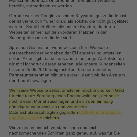
Menschen oder das Unternehmen, der diese Webseite
betreibt, aufmerksam zu werden.
Gerade wer bei Google zu seinen Keywords gut zu finden ist,
der ist vermutlich früher dran, als solche, die nicht gut gelistet
werden. Somit betrifft es alle unsere Kunden, da deren
Webseiten immer auf den vorderen Plätzten in den
Suchergebnissen zu finden sind.
Sprechen Sie uns an, wenn wir auch Ihre Webseite
entsprechend der Vorgaben der EU ändern und umstellen
sollen. Aktuell gibt es bei uns aber eine lange Warteliste, da
wir mit Hochdruck daran arbeiten, alle unsere Kundenseiten
bis zum 25.05.2018 fertigzustellen. Ein befreundetes
Partnerunternehmen hilft uns aktuell, damit wir den Ansturm
überhaupt bewältigen.
Wer seine Webseite selbst umstellen möchte und kein Geld
für eine teure Beratung eines Fachanwalts hat, der sollte
noch diesen Monat zuschlagen und sich den einmalig
günstigen und anwaltlich und von einem
Datenschutzbeauftragten geprüften
DSGVO Informations-
und Praxiskurs
zu sichern.
Wir zeigen in
einfach verständlichen und leicht
nachzumachenden Schritten
ganz genau auf, was für Sie