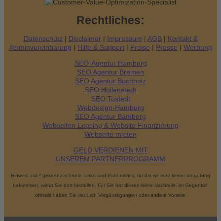
Rechtliches:
Datenschutz
|
Disclaimer
|
Impressum
|
AGB
|
Kontakt &
Terminvereinbarung
|
Hilfe & Support
|
Preise
|
Presse
|
Werbung
SEO-Agentur Hamburg
SEO Agentur Bremen
SEO Agentur Buchholz
SEO Hollenstedt
SEO Tostedt
Webdesign-Hamburg
SEO Agentur Bamberg
Webseiten Leasing & Website Finanzierung
Webseite mieten
GELD VERDIENEN MIT
UNSEREM PARTNERPROGRAMM
Hinweis: mit º gekennzeichnete Links sind Partnerlinks, für die wir eine kleine Vergütung
bekommen, wenn Sie dort bestellen. Für Sie hat dieses keine Nachteile, im Gegenteil,
oftmals haben Sie dadurch Vergünstigungen oder andere Vorteile.