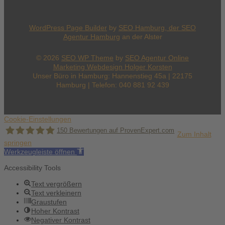
WordPress Page Builder
by
SEO Hamburg, der
SEO
Agentur Hamburg
an der Alster
© 2026
SEO WP Theme
by
SEO Agentur Online
Marketing Webdesign Holger Korsten
Unser Büro in Hamburg: Hannenstieg 45a | 22175
Hamburg | Telefon: 040 881 92 439
Cookie-Einstellungen
150
Bewertungen auf ProvenExpert.com
Zum Inhalt
springen
Werkzeugleiste öffnen
Holger Korsten
Accessibility Tools
Text vergrößern
Text verkleinern
Graustufen
Hoher Kontrast
Negativer Kontrast