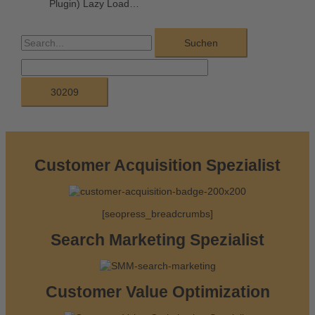
Plugin) Lazy Load…
S
u
c
h
e
n
n
Customer Acquisition Spezialist
a
c
[seopress_breadcrumbs]
h
:
Search Marketing Spezialist
Customer Value Optimization