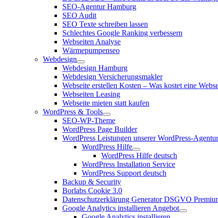
SEO-Agentur Hamburg
SEO Audit
SEO Texte schreiben lassen
Schlechtes Google Ranking verbessern
Webseiten Analyse
Wärmepumpenseo
Webdesign
Webdesign Hamburg
Webdesign Versicherungsmakler
Webseite erstellen Kosten – Was kostet eine Webse
Webseiten Leasing
Webseite mieten statt kaufen
WordPress & Tools
SEO-WP-Theme
WordPress Page Builder
WordPress Leistungen unserer WordPress-Agentu
WordPress Hilfe
WordPress Hilfe deutsch
WordPress Installation Service
WordPress Support deutsch
Backup & Security
Borlabs Cookie 3.0
Datenschutzerklärung Generator DSGVO Premiu
Google Analytics installieren Angebot
Google Analytics installieren