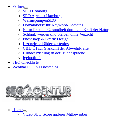
Zum
Partner
Inhalt
SEO Hamburg
springen
SEO Agentur Hamburg
WärmepumpenSEO
Domainbörse für Keyword-Domains
Natur Praxis – Gesundheit durch die Kraft der Natur
Schlank werden und bleiben ohne Verzicht
Photoshop & Grafik Design
Lizenzfreie Bilder kostenlos
CBD Öl zur Stärkung der Abwehrkräfte
Hundeerziehung in der Hundesprache
Igelnothilfe
SEO Checkliste
Webinar DSGVO kostenlos
SEO Agentur Hotline: +49 (0)40 881 92 439
Home
Video SEO Score anderer Mitbewerber