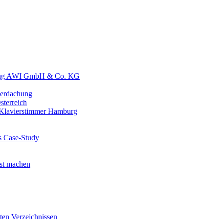
tung AWI GmbH & Co. KG
erdachung
terreich
 Klavierstimmer Hamburg
ls Case-Study
est machen
ten Verzeichnissen