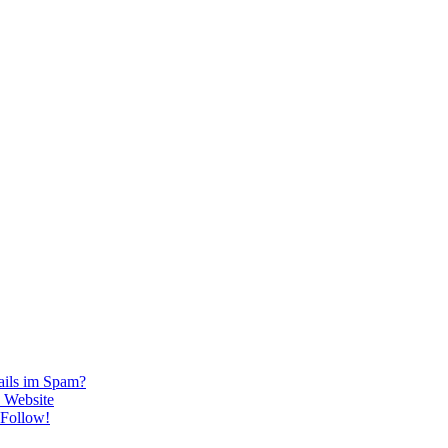
ails im Spam?
 Website
oFollow!