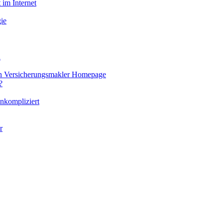
 im Internet
ie
u
len Versicherungsmakler Homepage
?
nkompliziert
r