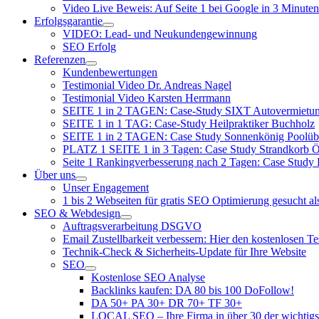
Video Live Beweis: Auf Seite 1 bei Google in 3 Minuten
Erfolgsgarantie
VIDEO: Lead- und Neukundengewinnung
SEO Erfolg
Referenzen
Kundenbewertungen
Testimonial Video Dr. Andreas Nagel
Testimonial Video Karsten Herrmann
SEITE 1 in 2 TAGEN: Case-Study SIXT Autovermie
SEITE 1 in 1 TAG: Case-Study Heilpraktiker Buchholz
SEITE 1 in 2 TAGEN: Case Study Sonnenkönig Poolüb
PLATZ 1 SEITE 1 in 3 Tagen: Case Study Strandkorb Ös
Seite 1 Rankingverbesserung nach 2 Tagen: Case Study
Über uns
Unser Engagement
1 bis 2 Webseiten für gratis SEO Optimierung gesucht a
SEO & Webdesign
Auftragsverarbeitung DSGVO
Email Zustellbarkeit verbessern: Hier den kostenlosen T
Technik-Check & Sicherheits-Update für Ihre Website
SEO
Kostenlose SEO Analyse
Backlinks kaufen: DA 80 bis 100 DoFollow!
DA 50+ PA 30+ DR 70+ TF 30+
LOCAL SEO – Ihre Firma in über 30 der wichtigs