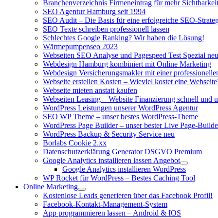
Branchenverzeichnis Firmeneintrag für mehr Sichtbarkeit
SEO Agentur Hamburg seit 1994
SEO Audit – Die Basis für eine erfolgreiche SEO-Strateg
SEO Texte schreiben professionell lassen
Schlechtes Google Ranking? Wir haben die Lösung!
Wärmepumpenseo 2023
Webseiten SEO Analyse und Pagespeed Test Spezial ne
Webdesign Hamburg kombiniert mit Online Marketing
Webdesign Versicherungsmakler mit einer professionel
Webseite erstellen Kosten – Wieviel kostet eine Webseite
Webseite mieten anstatt kaufen
Webseiten Leasing – Website Finanzierung schnell und u
WordPress Leistungen unserer WordPress Agentur
SEO WP Theme – unser bestes WordPress-Theme
WordPress Page Builder – unser bester Live Page-Builde
WordPress Backup & Security Service neu
Borlabs Cookie 2.xx
Datenschutzerklärung Generator DSGVO Premium
Google Analytics installieren lassen Angebot
Google Analytics installieren WordPress
WP Rocket für WordPress – Bestes Caching Tool
Online Marketing
Kostenlose Leads generieren über das Facebook Profil!
Facebook-Kontakt-Management-System
App programmieren lassen – Android & IOS