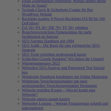
Email Zustellbarkeit verbessern: Warum landen meine
Mails im Spam?
Technik-Check & Sicherheits-Update für Ihre
WordPress Website
Backlinks kaufen: 6 Power-Backlinks DA 80 bis 100
DoFollow!
DA 50+ PA 30+ DR 70+ TF 30+ erhöhen
Branchenverzeichnis Firmeneintrag für mehr
Sichtbarkeit im Internet
SEO Agentur Hamburg seit 1994
SEO Audit – Die Basis für eine erfolgreiche SEO-
Strategie
SEO Texte schreiben professionell lassen
Schlechtes Google Ranking? Wir haben die Lösung!
Wärmepumpenseo 2023
Webseiten SEO Analyse und Pagespeed Test Spezial
neu
Webdesign Hamburg kombiniert mit Online Marketing
Webdesign Versicherungsmakler mit einer
professionellen Versicherungsmakler Homepage
Webseite erstellen Kosten – Wieviel kostet eine
Webseite?
Webseite mieten anstatt kaufen
Webseiten Leasing – Website Finanzierung schnell und
unkompliziert