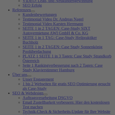
VIDEO: Lead- und Neukundengewinnung
SEO Erfolg
Referenzen
Kundenbewertungen
Testimonial Video Dr. Andreas Nagel
Testimonial Video Karsten Herrmann
SEITE 1 in 2 TAGEN: Case-Study SIXT
Autovermietung AWI GmbH & Co. KG
SEITE 1 in 1 TAG: Case-Study Heilpraktiker
Buchholz
SEITE 1 in 2 TAGEN: Case Study Sonnenkönig
Poolüberdachung
PLATZ 1 SEITE 1 in 3 Tagen: Case Study Strandkorb
Österreich
Seite 1 Rankingverbesserung nach 2 Tagen: Case
Study Klavierstimmer Hamburg
Über uns
Unser Engagement
1 bis 2 Webseiten für gratis SEO Optimierung gesucht
als Case-Study
SEO & Webdesign
Auftragsverarbeitung DSGVO
Email Zustellbarkeit verbessern: Hier den kostenlosen
Test machen
Technik-Check & Sicherheits-Update für Ihre Website