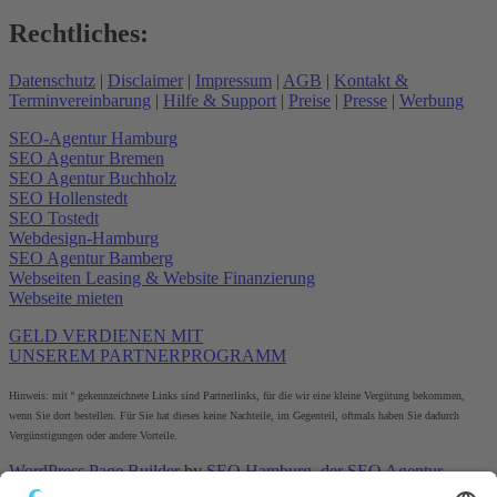
Rechtliches:
Datenschutz
|
Disclaimer
|
Impressum
|
AGB
|
Kontakt &
Terminvereinbarung
|
Hilfe & Support
|
Preise
|
Presse
|
Werbung
SEO-Agentur Hamburg
SEO Agentur Bremen
SEO Agentur Buchholz
SEO Hollenstedt
SEO Tostedt
Webdesign-Hamburg
SEO Agentur Bamberg
Webseiten Leasing & Website Finanzierung
Webseite mieten
GELD VERDIENEN MIT
UNSEREM PARTNERPROGRAMM
Hinweis: mit º gekennzeichnete Links sind Partnerlinks, für die wir eine kleine Vergütung bekommen,
wenn Sie dort bestellen. Für Sie hat dieses keine Nachteile, im Gegenteil, oftmals haben Sie dadurch
Vergünstigungen oder andere Vorteile.
WordPress Page Builder
by
SEO Hamburg, der
SEO Agentur
Hamburg
an der Alster