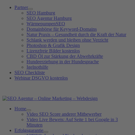
Zum
Partner
Inhalt
SEO Hamburg
springen
SEO Agentur Hamburg
WärmepumpenSEO
Domainbörse für Keyword-Domains
Natur Praxis – Gesundheit durch die Kraft der Natur
Schlank werden und bleiben ohne Verzicht
Photoshop & Grafik Design
Lizenzfreie Bilder kostenlos
CBD Öl zur Stärkung der Abwehrkräfte
Hundeerziehung in der Hundesprache
Igelnothilfe
SEO Checkliste
Webinar DSGVO kostenlos
SEO Agentur Hotline: +49 (0)40 881 92 439
Home
Video SEO Score anderer Mitbewerber
Video Live Beweis: Auf Seite 1 bei Google in 3
Minuten
Erfolgsgarantie