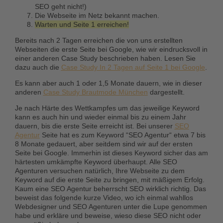
SEO geht nicht!)
Die Webseite im Netz bekannt machen.
Warten und Seite 1 erreichen!
Bereits nach 2 Tagen erreichen die von uns erstellten
Webseiten die erste Seite bei Google, wie wir eindrucksvoll in
einer anderen Case Study beschrieben haben. Lesen Sie
dazu auch die
Case Study In 2 Tagen auf Seite 1 bei Google
.
Es kann aber auch 1 oder 1,5 Monate dauern, wie in dieser
anderen
Case Study Brautmode München
dargestellt.
Je nach Härte des Wettkampfes um das jeweilige Keyword
kann es auch hin und wieder einmal bis zu einem Jahr
dauern, bis die erste Seite erreicht ist. Bei unserer
SEO
Agentur
Seite hat es zum Keyword “SEO Agentur“ etwa 7 bis
8 Monate gedauert, aber seitdem sind wir auf der ersten
Seite bei Google. Immerhin ist dieses Keyword sicher das am
härtesten umkämpfte Keyword überhaupt. Alle SEO
Agenturen versuchen natürlich, Ihre Webseite zu dem
Keyword auf die erste Seite zu bringen, mit mäßigem Erfolg.
Kaum eine SEO Agentur beherrscht SEO wirklich richtig. Das
beweist das folgende kurze Video, wo ich einmal wahllos
Webdesigner und SEO Agenturen unter die Lupe genommen
habe und erkläre und beweise, wieso diese SEO nicht oder