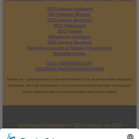
SEO-Agentur Hamburg
SEO Agentur Bremen
SEO Agentur Buchholz
SEO Hollenstedt
SEO Tostedt
Webdesign-Hamburg
SEO Agentur Bamberg
Webseiten Leasing & Website Finanzierung
Webseite mieten
GELD VERDIENEN MIT
UNSEREM PARTNERPROGRAMM
Hinweis: mit º gekennzeichnete Links sind Partnerlinks, für die wir eine kleine Vergütung
bekommen, wenn Sie dort bestellen. Für Sie hat dieses keine Nachteile, im Gegenteil,
oftmals haben Sie dadurch Vergünstigungen oder andere Vorteile.
WordPress Page Builder
by
SEO Hamburg, der
SEO
Agentur Hamburg
an der Alster