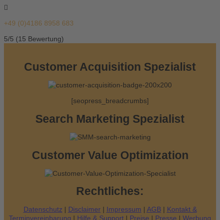
+49 (0)4186 8958 683
5/5
(15 Bewertung)
Customer Acquisition Spezialist
[seopress_breadcrumbs]
Search Marketing Spezialist
Customer Value Optimization
Rechtliches:
Datenschutz
|
Disclaimer
|
Impressum
|
AGB
|
Kontakt &
Terminvereinbarung
|
Hilfe & Support
|
Preise
|
Presse
|
Werbung