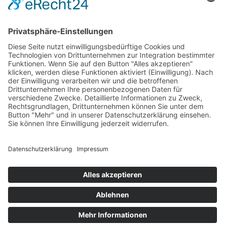
© 2026
SEO WP Theme
by
SEO Agentur Online
Marketing Webdesign Holger Korsten
Unser Büro in Hamburg: Hannenstieg 45a | 22175
Hamburg | Telefon: 040 881 92 439
Cookie-Einstellungen
150
Bewertungen auf ProvenExpert.com
Zum Inhalt
springen
Werkzeugleiste öffnen
Holger Korsten
Accessibility Tools
Text vergrößern
Text verkleinern
Graustufen
Hoher Kontrast
Negativer Kontrast
Heller Hintergrund
Links Unterstreichen
Lesbare Schrift
Zurücksetzen
Sitemap