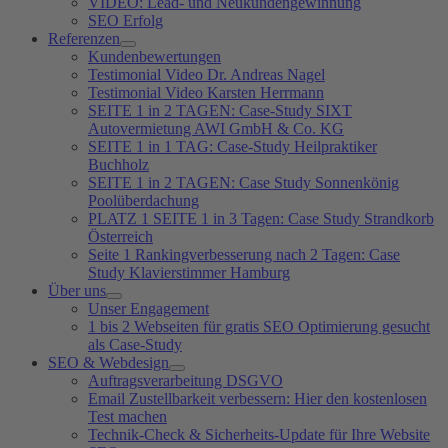
VIDEO: Lead- und Neukundengewinnung
SEO Erfolg
Referenzen
Kundenbewertungen
Testimonial Video Dr. Andreas Nagel
Testimonial Video Karsten Herrmann
SEITE 1 in 2 TAGEN: Case-Study SIXT
Autovermietung AWI GmbH & Co. KG
SEITE 1 in 1 TAG: Case-Study Heilpraktiker
Buchholz
SEITE 1 in 2 TAGEN: Case Study Sonnenkönig
Poolüberdachung
PLATZ 1 SEITE 1 in 3 Tagen: Case Study Strandkorb
Österreich
Seite 1 Rankingverbesserung nach 2 Tagen: Case
Study Klavierstimmer Hamburg
Über uns
Unser Engagement
1 bis 2 Webseiten für gratis SEO Optimierung gesucht
als Case-Study
SEO & Webdesign
Auftragsverarbeitung DSGVO
Email Zustellbarkeit verbessern: Hier den kostenlosen
Test machen
Technik-Check & Sicherheits-Update für Ihre Website