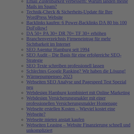
Email Zustellbarkeit verbessern: Warum landen meine
Mails im Spam?
Technik-Check & Sicherheits-Update für Ihre
WordPress Website
Backlinks kaufen: 6 Power-Backlinks DA 80 bis 100
DoFollow!
DA 50+ PA 30+ DR 70+ TF 30+ erhöhen
Branchenverzeichnis Firmeneintrag für mehr
Sichtbarkeit im Internet
SEO Agentur Hamburg seit 1994
SEO Audit – Die Basis für eine erfolgreiche SEO-
Strategie
SEO Texte schreiben professionell lassen
Schlechtes Google Ranking? Wir haben die Lösung!
Wärmepumpenseo 2023
Webseiten SEO Analyse und Pagespeed Test Spezial
neu
Webdesign Hamburg kombiniert mit Online Marketing
Webdesign Versicherungsmakler mit einer
professionellen Versicherungsmakler Homepage
Webseite erstellen Kosten – Wieviel kostet eine
Webseite?
Webseite mieten anstatt kaufen
Webseiten Leasing – Website Finanzierung schnell und
unkompliziert