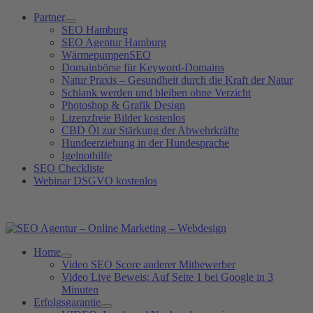
Zum
Partner
Inhalt
SEO Hamburg
springen
SEO Agentur Hamburg
WärmepumpenSEO
Domainbörse für Keyword-Domains
Natur Praxis – Gesundheit durch die Kraft der Natur
Schlank werden und bleiben ohne Verzicht
Photoshop & Grafik Design
Lizenzfreie Bilder kostenlos
CBD Öl zur Stärkung der Abwehrkräfte
Hundeerziehung in der Hundesprache
Igelnothilfe
SEO Checkliste
Webinar DSGVO kostenlos
SEO Agentur Hotline: +49 (0)40 881 92 439
Home
Video SEO Score anderer Mitbewerber
Video Live Beweis: Auf Seite 1 bei Google in 3
Minuten
Erfolgsgarantie