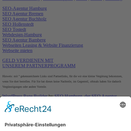
SEO-Agentur Hamburg
SEO Agentur Bremen
SEO Agentur Buchholz
SEO Hollenstedt
SEO Tostedt
Webdesign-Hamburg
SEO Agentur Bamberg
Webseiten Leasing & Website Finanzierung
Webseite mieten
GELD VERDIENEN MIT
UNSEREM PARTNERPROGRAMM
Hinweis: mit º gekennzeichnete Links sind Partnerlinks, für die wir eine kleine Vergütung bekommen,
wenn Sie dort bestellen. Für Sie hat dieses keine Nachteile, im Gegenteil, oftmals haben Sie dadurch
Vergünstigungen oder andere Vorteile.
WordPress Page Builder
by
SEO Hamburg, der
SEO Agentur
Hamburg
an der Alster
© 2026
SEO WP Theme
by
SEO Agentur Online Marketing
Webdesign Holger Korsten
Unser Büro in Hamburg: Hannenstieg 45a | 22175 Hamburg |
Telefon: 040 881 92 439