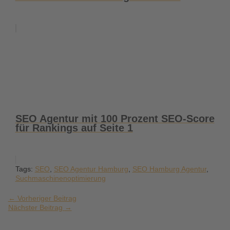
SEO Agentur mit 100 Prozent SEO-Score
für Rankings auf Seite 1
Tags:
SEO
,
SEO Agentur Hamburg
,
SEO Hamburg Agentur
,
Suchmaschinenoptimierung
←
Vorheriger Beitrag
Nächster Beitrag
→