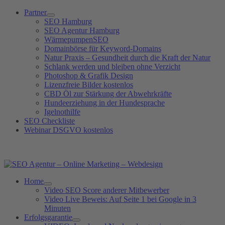
Zum
Partner
Inhalt
SEO Hamburg
springen
SEO Agentur Hamburg
WärmepumpenSEO
Domainbörse für Keyword-Domains
Natur Praxis – Gesundheit durch die Kraft der Natur
Schlank werden und bleiben ohne Verzicht
Photoshop & Grafik Design
Lizenzfreie Bilder kostenlos
CBD Öl zur Stärkung der Abwehrkräfte
Hundeerziehung in der Hundesprache
Igelnothilfe
SEO Checkliste
Webinar DSGVO kostenlos
SEO Agentur Hotline: +49 (0)40 881 92 439
Home
Video SEO Score anderer Mitbewerber
Video Live Beweis: Auf Seite 1 bei Google in 3
Minuten
Erfolgsgarantie