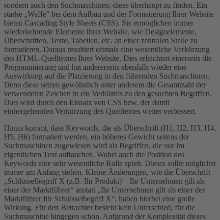
sondern auch den Suchmaschinen, diese überhaupt zu finden. Ein
starke „Waffe“ bei dem Aufbau und der Formatierung Ihrer Website
bieten Cascading Style Sheets (CSS). Sie ermöglichen immer
wiederkehrende Elemente Ihrer Website, wie Designelemente,
Überschriften, Texte, Tabellen, etc. an einer zentralen Stelle zu
formatieren. Daraus resultiert oftmals eine wesentliche Verkürzung
des HTML-Quelltextes Ihrer Website. Dies erleichtert einerseits die
Programmierung und hat andererseits ebenfalls wieder eine
Auswirkung auf die Platzierung in den führenden Suchmaschinen.
Denn diese setzen gewöhnlich unter anderem die Gesamtzahl der
verwendeten Zeichen in ein Verhältnis zu den gesuchten Begriffen.
Dies wird durch den Einsatz von CSS bzw. der damit
einhergehenden Verkürzung des Quelltextes weiter verbessert.
Hinzu kommt, dass Keywords, die als Überschrift (H1, H2, H3, H4,
H5, H6) formatiert werden, ein höheres Gewicht seitens der
Suchmaschinen zugewiesen wird als Begriffen, die nur im
eigentlichen Text auftauchen. Wobei auch die Position des
Keywords eine sehr wesentliche Rolle spielt. Dieses sollte möglichst
immer am Anfang stehen. Kleine Änderungen, wie die Überschrift
„Schlüsselbegriff X (z.B. Ihr Produkt) – Ihr Unternehmen gilt als
einer der Marktführer“ anstatt „Ihr Unternehmen gilt als einer der
Marktführer für Schlüsselbegriff X“, haben hierbei eine große
Wirkung. Für den Betrachter besteht kein Unterschied, für die
Suchmaschine hingegen schon. Aufgrund der Komplexität dieses