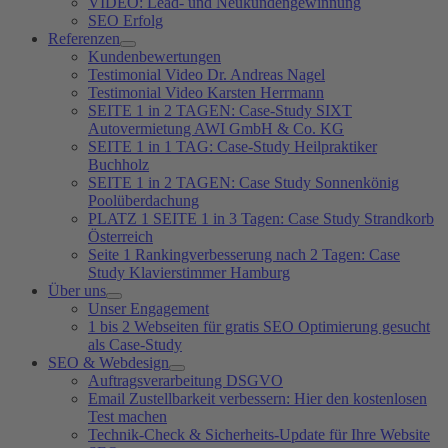
VIDEO: Lead- und Neukundengewinnung
SEO Erfolg
Referenzen
Kundenbewertungen
Testimonial Video Dr. Andreas Nagel
Testimonial Video Karsten Herrmann
SEITE 1 in 2 TAGEN: Case-Study SIXT
Autovermietung AWI GmbH & Co. KG
SEITE 1 in 1 TAG: Case-Study Heilpraktiker
Buchholz
SEITE 1 in 2 TAGEN: Case Study Sonnenkönig
Poolüberdachung
PLATZ 1 SEITE 1 in 3 Tagen: Case Study Strandkorb
Österreich
Seite 1 Rankingverbesserung nach 2 Tagen: Case
Study Klavierstimmer Hamburg
Über uns
Unser Engagement
1 bis 2 Webseiten für gratis SEO Optimierung gesucht
als Case-Study
SEO & Webdesign
Auftragsverarbeitung DSGVO
Email Zustellbarkeit verbessern: Hier den kostenlosen
Test machen
Technik-Check & Sicherheits-Update für Ihre Website