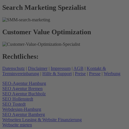
Search Marketing Spezialist
Customer Value Optimization
Rechtliches:
Datenschutz
|
Disclaimer
|
Impressum
|
AGB
|
Kontakt &
Terminvereinbarung
|
Hilfe & Support
|
Preise
|
Presse
|
Werbung
SEO-Agentur Hamburg
SEO Agentur Bremen
SEO Agentur Buchholz
SEO Hollenstedt
SEO Tostedt
Webdesign-Hamburg
SEO Agentur Bamberg
Webseiten Leasing & Website Finanzierung
Webseite mieten