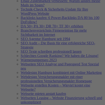
Email Zustellbarkeit verbessern: Warum landen meine
Mails im Spam?
Technik-Check & Sicherheits-Update für Ihre
WordPress Website
Backlinks kaufen: 6 Power-Backlinks DA 80 bis 100
DoFollow!
DA 50+ PA 30+ DR 70+ TF 30+ erhöhen
Branchenverzeichnis Firmeneintrag für mehr
Sichtbarkeit im Internet
SEO Agentur Hamburg seit 1994
SEO Audit – Die Basis für eine erfolgreiche SEO-
Strategie
SEO Texte schreiben professionell lassen
Schlechtes Google Ranking? Wir haben die Lösung!
Wärmepumpenseo 2023
Webseiten SEO Analyse und Pagespeed Test Spezial
neu
Webdesign Hamburg kombiniert mit Online Marketing
Webdesign Versicherungsmakler mit einer
professionellen Versicherungsmakler Homepage
Webseite erstellen Kosten – Wieviel kostet eine
Webseite?
Webseite mieten anstatt kaufen
Webseiten Leasing – Website Finanzierung schnell und
unkompliziert