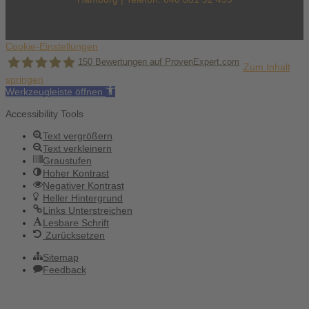
Cookie-Einstellungen
150
Bewertungen auf ProvenExpert.com
Zum Inhalt
springen
Werkzeugleiste öffnen
Holger Korsten
Accessibility Tools
Text vergrößern
Text verkleinern
Graustufen
Hoher Kontrast
Negativer Kontrast
Heller Hintergrund
Links Unterstreichen
Lesbare Schrift
Zurücksetzen
Sitemap
Feedback