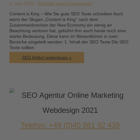
Backlinks
5. Juni 2019 /
Schreibe einen Kommentar
/
Content is King – Wie Sie gute SEO Texte schreiben Auch
wenn der Slogan „Content is King“ nach dem
Zusammenbrechen der New Economy ein wenig an
Beachtung verloren hat, gebührt ihm auch heute noch eine
starke Bedeutung. Diese kann im Wesentlichen in zwei
Bereiche eingeteilt werden: 1. Inhalt der SEO Texte Die SEO
Texte sollten
Content
SEO Artikel weiterlesen »
is
King
–
SEO
Texte
schreiben
Telefon: +49 (0)40 881 92 439