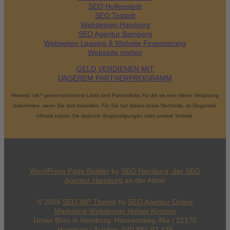
SEO Hollenstedt
SEO Tostedt
Webdesign-Hamburg
SEO Agentur Bamberg
Webseiten Leasing & Website Finanzierung
Webseite mieten
GELD VERDIENEN MIT
UNSEREM PARTNERPROGRAMM
Hinweis: mit º gekennzeichnete Links sind Partnerlinks, für die wir eine kleine Vergütung
bekommen, wenn Sie dort bestellen. Für Sie hat dieses keine Nachteile, im Gegenteil,
oftmals haben Sie dadurch Vergünstigungen oder andere Vorteile.
WordPress Page Builder
by
SEO Hamburg, der
SEO
Agentur Hamburg
an der Alster
© 2026
SEO WP Theme
by
SEO Agentur Online
Marketing Webdesign Holger Korsten
Unser Büro in Hamburg: Hannenstieg 45a | 22175
Hamburg | Telefon: 040 881 92 439