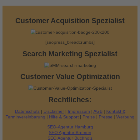
e
n
Customer Acquisition Spezialist
n
a
[seopress_breadcrumbs]
c
h
Search Marketing Spezialist
:
Customer Value Optimization
Rechtliches:
Datenschutz
|
Disclaimer
|
Impressum
|
AGB
|
Kontakt &
Terminvereinbarung
|
Hilfe & Support
|
Preise
|
Presse
|
Werbung
SEO-Agentur Hamburg
SEO Agentur Bremen
SEO Agentur Buchholz