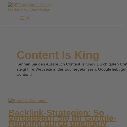
Zum
Inhalt
springen
Content Is King
Kennen Sie den Ausspruch Content is King? Durch guten Con
steigt Ihre Webseite in der Suchergebnissen. Google liebt gu
Content!
Backlink-Strategien: So
verbessern Sie Ihr Google-
Ranking durch qualitativ