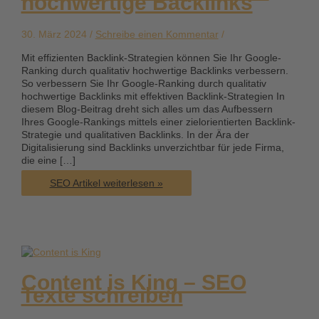
hochwertige Backlinks
30. März 2024 /
Schreibe einen Kommentar
/
Mit effizienten Backlink-Strategien können Sie Ihr Google-
Ranking durch qualitativ hochwertige Backlinks verbessern.
So verbessern Sie Ihr Google-Ranking durch qualitativ
hochwertige Backlinks mit effektiven Backlink-Strategien In
diesem Blog-Beitrag dreht sich alles um das Aufbessern
Ihres Google-Rankings mittels einer zielorientierten Backlink-
Strategie und qualitativen Backlinks. In der Ära der
Digitalisierung sind Backlinks unverzichtbar für jede Firma,
die eine […]
Backlink-
SEO Artikel weiterlesen »
Strategien:
So
verbessern
Sie
Ihr
Google-
Ranking
Content is King – SEO
durch
Texte schreiben
qualitativ
hochwertige