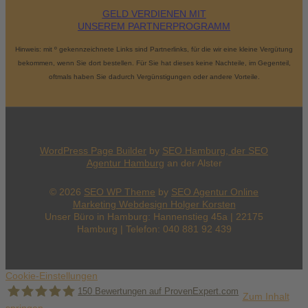
GELD VERDIENEN MIT
UNSEREM PARTNERPROGRAMM
Hinweis: mit º gekennzeichnete Links sind Partnerlinks, für die wir eine kleine Vergütung
bekommen, wenn Sie dort bestellen. Für Sie hat dieses keine Nachteile, im Gegenteil,
oftmals haben Sie dadurch Vergünstigungen oder andere Vorteile.
WordPress Page Builder
by
SEO Hamburg, der
SEO
Agentur Hamburg
an der Alster
© 2026
SEO WP Theme
by
SEO Agentur Online
Marketing Webdesign Holger Korsten
Unser Büro in Hamburg: Hannenstieg 45a | 22175
Hamburg | Telefon: 040 881 92 439
Cookie-Einstellungen
150
Bewertungen auf ProvenExpert.com
Zum Inhalt