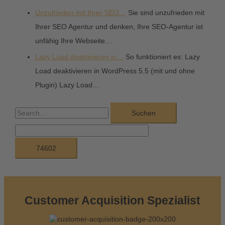
Unzufrieden mit Ihrer SEO…
Sie sind unzufrieden mit
Ihrer SEO Agentur und denken, Ihre SEO-Agentur ist
unfähig Ihre Webseite…
Lazy Load deaktivieren in…
So funktioniert es: Lazy
Load deaktivieren in WordPress 5.5 (mit und ohne
Plugin) Lazy Load…
S
u
c
h
e
n
n
Customer Acquisition Spezialist
a
c