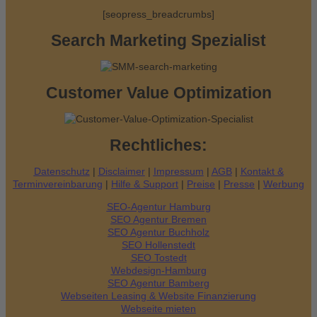
[seopress_breadcrumbs]
h
:
Search Marketing Spezialist
Customer Value Optimization
Rechtliches:
Datenschutz
|
Disclaimer
|
Impressum
|
AGB
|
Kontakt &
Terminvereinbarung
|
Hilfe & Support
|
Preise
|
Presse
|
Werbung
SEO-Agentur Hamburg
SEO Agentur Bremen
SEO Agentur Buchholz
SEO Hollenstedt
SEO Tostedt
Webdesign-Hamburg
SEO Agentur Bamberg
Webseiten Leasing & Website Finanzierung
Webseite mieten