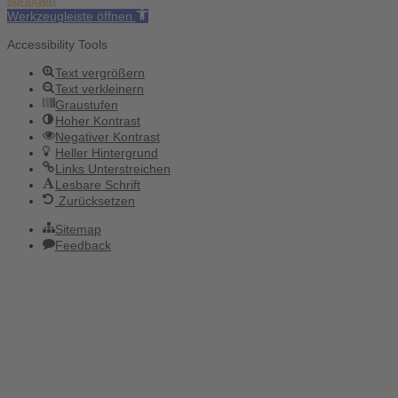
springen
Werkzeugleiste öffnen
Holger Korsten
Accessibility Tools
Text vergrößern
Text verkleinern
Graustufen
Hoher Kontrast
Negativer Kontrast
Heller Hintergrund
Links Unterstreichen
Lesbare Schrift
Zurücksetzen
Sitemap
Feedback