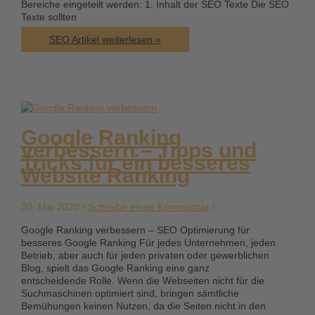
Bereiche eingeteilt werden: 1. Inhalt der SEO Texte Die SEO
Texte sollten
Content
SEO Artikel weiterlesen »
is
King
–
SEO
Texte
schreiben
Google Ranking
verbessern – Tipps und
Tricks für ein besseres
Website Ranking
30. Mai 2020 /
Schreibe einen Kommentar
/
Google Ranking verbessern – SEO Optimierung für
besseres Google Ranking Für jedes Unternehmen, jeden
Betrieb, aber auch für jeden privaten oder gewerblichen
Blog, spielt das Google Ranking eine ganz
entscheidende Rolle. Wenn die Webseiten nicht für die
Suchmaschinen optimiert sind, bringen sämtliche
Bemühungen keinen Nutzen, da die Seiten nicht in den