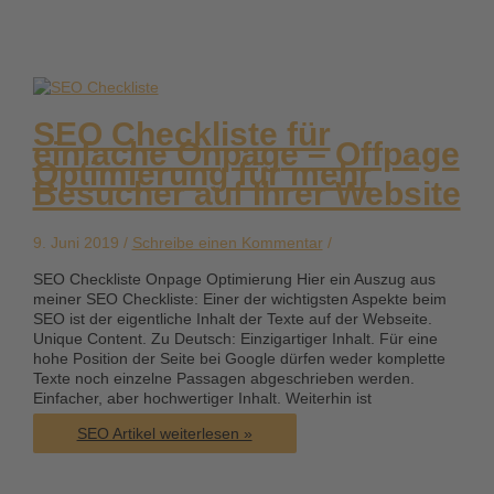
über
PageRank,
Backlinks
und
Raketenwissenschaft
SEO Checkliste für
einfache Onpage – Offpage
Optimierung für mehr
Besucher auf Ihrer Website
9. Juni 2019 /
Schreibe einen Kommentar
/
SEO Checkliste Onpage Optimierung Hier ein Auszug aus
meiner SEO Checkliste: Einer der wichtigsten Aspekte beim
SEO ist der eigentliche Inhalt der Texte auf der Webseite.
Unique Content. Zu Deutsch: Einzigartiger Inhalt. Für eine
hohe Position der Seite bei Google dürfen weder komplette
Texte noch einzelne Passagen abgeschrieben werden.
Einfacher, aber hochwertiger Inhalt. Weiterhin ist
SEO
SEO Artikel weiterlesen »
Checkliste
für
einfache