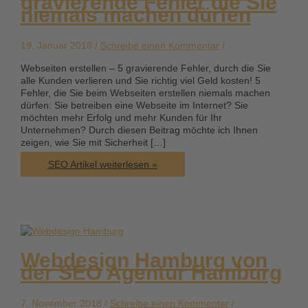
gravierende Fehler die Sie
niemals machen dürfen
19. Januar 2018 /
Schreibe einen Kommentar
/
Webseiten erstellen – 5 gravierende Fehler, durch die Sie
alle Kunden verlieren und Sie richtig viel Geld kosten! 5
Fehler, die Sie beim Webseiten erstellen niemals machen
dürfen: Sie betreiben eine Webseite im Internet? Sie
möchten mehr Erfolg und mehr Kunden für Ihr
Unternehmen? Durch diesen Beitrag möchte ich Ihnen
zeigen, wie Sie mit Sicherheit […]
Webseiten
SEO Artikel weiterlesen »
erstellen
–
5
gravierende
Fehler
die
Sie
Webdesign Hamburg von
niemals
der SEO Agentur Hamburg
machen
dürfen
7. November 2018 /
Schreibe einen Kommentar
/