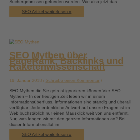
Suchergebnissen gefunden werden. Wie also jetzt das
Google
SEO Artikel weiterlesen »
Ranking
verbessern
–
Tipps
und
Tricks
für
SEO Mythen über
ein
PageRank, Backlinks und
besseres
Raketenwissenschaft
Website
Ranking
19. Januar 2018 /
Schreibe einen Kommentar
/
SEO Mythen die Sie getrost ignorieren können Vier SEO
Mythen – In der heutigen Zeit leben wir in einem
Informationsüberfluss. Informationen sind ständig und überall
verfügbar. Jede erdenkliche Antwort auf unsere Fragen ist im
Web buchstäblich nur einen Mausklick weit von uns entfernt.
Nur, was fangen wir mit den ganzen Informationen an? Bei
dieser Informationsflut im
SEO
SEO Artikel weiterlesen »
Mythen