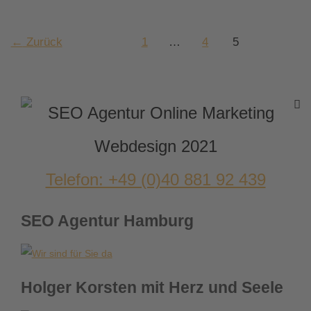
Onpage
–
Offpage
←
Zurück
1
…
4
5
Optimierung
für
mehr
Besucher
auf
Ihrer
Website
Telefon: +49 (0)40 881 92 439
SEO Agentur Hamburg
Holger Korsten mit Herz und Seele