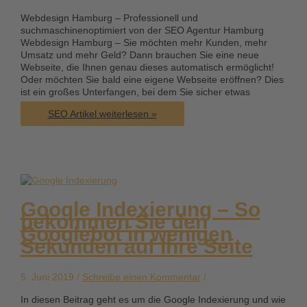
Webdesign Hamburg – Professionell und
suchmaschinenoptimiert von der SEO Agentur Hamburg
Webdesign Hamburg – Sie möchten mehr Kunden, mehr
Umsatz und mehr Geld? Dann brauchen Sie eine neue
Webseite, die Ihnen genau dieses automatisch ermöglicht!
Oder möchten Sie bald eine eigene Webseite eröffnen? Dies
ist ein großes Unterfangen, bei dem Sie sicher etwas
Webdesign
SEO Artikel weiterlesen »
Hamburg
von
der
SEO
Agentur
Hamburg
Google Indexierung – So
bekommen Sie den
Googlebot in wenigen
Sekunden auf Ihre Seite
5. Juni 2019 /
Schreibe einen Kommentar
/
In diesen Beitrag geht es um die Google Indexierung und wie