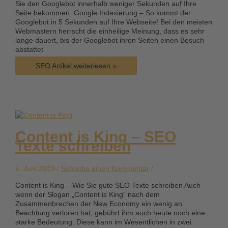
Sie den Googlebot innerhalb weniger Sekunden auf Ihre
Seite bekommen. Google Indexierung – So kommt der
Googlebot in 5 Sekunden auf Ihre Webseite! Bei den meisten
Webmastern herrscht die einheilige Meinung, dass es sehr
lange dauert, bis der Googlebot ihren Seiten einen Besuch
abstattet
Google
SEO Artikel weiterlesen »
Indexierung
–
So
bekommen
Sie
den
Googlebot
Content is King – SEO
in
Texte schreiben
wenigen
Sekunden
auf
5. Juni 2019 /
Schreibe einen Kommentar
/
Ihre
Seite
Content is King – Wie Sie gute SEO Texte schreiben Auch
wenn der Slogan „Content is King“ nach dem
Zusammenbrechen der New Economy ein wenig an
Beachtung verloren hat, gebührt ihm auch heute noch eine
starke Bedeutung. Diese kann im Wesentlichen in zwei