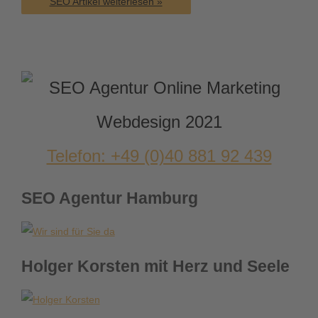
Google
SEO Artikel weiterlesen »
Ranking
verbessern
–
Tipps
und
Tricks
für
ein
besseres
Website
Ranking
Telefon: +49 (0)40 881 92 439
SEO Agentur Hamburg
Holger Korsten mit Herz und Seele