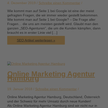
4. Dezember 2019 /
Schreibe einen Kommentar
/
Wie kommt man auf Seite 1 bei Google ist eine der meist
gefragten Fragen, die wir immer wieder gestellt bekommen.
Wie kommt man auf Seite 1 bei Google? – Die Frage aller
Fragen… die uns am meisten gestellt wird. Glaubt man den
ganzen „SEO-Agenturen“, die um die Kunden kämpfen, dann
braucht es in erster Linie viel […]
Wie
SEO Artikel weiterlesen »
kommt
man
auf
Seite
1
bei
Google?
Online Marketing Agentur
Hamburg
19. Januar 2018 /
Schreibe einen Kommentar
/
Online Marketing Agentur Hamburg, Deutschland, Österreich
und der Schweiz für mehr Umsatz durch neue Kunden!
Als Online Marketing Agentur Hamburg sind wir nicht nur in