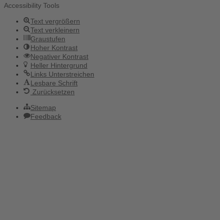
Accessibility Tools
Text vergrößern
Text verkleinern
Graustufen
Hoher Kontrast
Negativer Kontrast
Heller Hintergrund
Links Unterstreichen
Lesbare Schrift
Zurücksetzen
Sitemap
Feedback