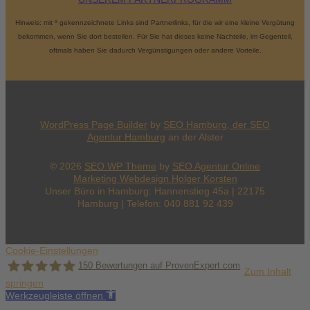
Hinweis: mit º gekennzeichnete Links sind Partnerlinks, für die wir eine kleine Vergütung
bekommen, wenn Sie dort bestellen. Für Sie hat dieses keine Nachteile, im Gegenteil,
oftmals haben Sie dadurch Vergünstigungen oder andere Vorteile.
WordPress Page Builder
by
SEO Hamburg, der
SEO
Agentur Hamburg
an der Alster
© 2026
SEO WP Theme
by
SEO Agentur Online
Marketing Webdesign Holger Korsten
Unser Büro in Hamburg: Hannenstieg 45a | 22175
Hamburg | Telefon: 040 881 92 439
Cookie-Einstellungen
150
Bewertungen auf ProvenExpert.com
Zum Inhalt
springen
Werkzeugleiste öffnen
Holger Korsten