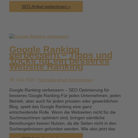
Content
SEO Artikel weiterlesen »
is
King
–
SEO
Texte
schreiben
Google Ranking
verbessern – Tipps und
Tricks für ein besseres
Website Ranking
30. Mai 2020 /
Schreibe einen Kommentar
/
Google Ranking verbessern – SEO Optimierung für
besseres Google Ranking Für jedes Unternehmen, jeden
Betrieb, aber auch für jeden privaten oder gewerblichen
Blog, spielt das Google Ranking eine ganz
entscheidende Rolle. Wenn die Webseiten nicht für die
Suchmaschinen optimiert sind, bringen sämtliche
Bemühungen keinen Nutzen, da die Seiten nicht in den
Suchergebnissen gefunden werden. Wie also jetzt das