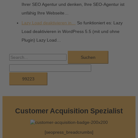
Ihrer SEO Agentur und denken, Ihre SEO-Agentur ist
unfähig Ihre Webseite…
Lazy Load deaktivieren in…
So funktioniert es: Lazy
Load deaktivieren in WordPress 5.5 (mit und ohne
Plugin) Lazy Load…
S
u
c
h
e
n
n
Customer Acquisition Spezialist
a
c
[seopress_breadcrumbs]
h