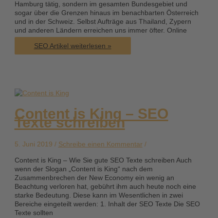
Hamburg tätig, sondern im gesamten Bundesgebiet und
sogar über die Grenzen hinaus im benachbarten Österreich
und in der Schweiz. Selbst Aufträge aus Thailand, Zypern
und anderen Ländern erreichen uns immer öfter. Online
Online
SEO Artikel weiterlesen »
Marketing
Agentur
Hamburg
Content is King – SEO
Texte schreiben
5. Juni 2019 /
Schreibe einen Kommentar
/
Content is King – Wie Sie gute SEO Texte schreiben Auch
wenn der Slogan „Content is King“ nach dem
Zusammenbrechen der New Economy ein wenig an
Beachtung verloren hat, gebührt ihm auch heute noch eine
starke Bedeutung. Diese kann im Wesentlichen in zwei
Bereiche eingeteilt werden: 1. Inhalt der SEO Texte Die SEO
Texte sollten