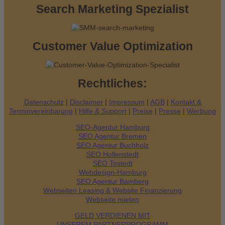
:
Search Marketing Spezialist
Customer Value Optimization
Rechtliches:
Datenschutz
|
Disclaimer
|
Impressum
|
AGB
|
Kontakt &
Terminvereinbarung
|
Hilfe & Support
|
Preise
|
Presse
|
Werbung
SEO-Agentur Hamburg
SEO Agentur Bremen
SEO Agentur Buchholz
SEO Hollenstedt
SEO Tostedt
Webdesign-Hamburg
SEO Agentur Bamberg
Webseiten Leasing & Website Finanzierung
Webseite mieten
GELD VERDIENEN MIT
UNSEREM PARTNERPROGRAMM