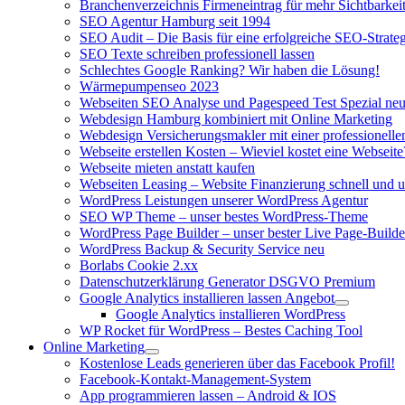
Branchenverzeichnis Firmeneintrag für mehr Sichtbarkeit
SEO Agentur Hamburg seit 1994
SEO Audit – Die Basis für eine erfolgreiche SEO-Strateg
SEO Texte schreiben professionell lassen
Schlechtes Google Ranking? Wir haben die Lösung!
Wärmepumpenseo 2023
Webseiten SEO Analyse und Pagespeed Test Spezial ne
Webdesign Hamburg kombiniert mit Online Marketing
Webdesign Versicherungsmakler mit einer professionel
Webseite erstellen Kosten – Wieviel kostet eine Webseite
Webseite mieten anstatt kaufen
Webseiten Leasing – Website Finanzierung schnell und u
WordPress Leistungen unserer WordPress Agentur
SEO WP Theme – unser bestes WordPress-Theme
WordPress Page Builder – unser bester Live Page-Builde
WordPress Backup & Security Service neu
Borlabs Cookie 2.xx
Datenschutzerklärung Generator DSGVO Premium
Google Analytics installieren lassen Angebot
Google Analytics installieren WordPress
WP Rocket für WordPress – Bestes Caching Tool
Online Marketing
Kostenlose Leads generieren über das Facebook Profil!
Facebook-Kontakt-Management-System
App programmieren lassen – Android & IOS