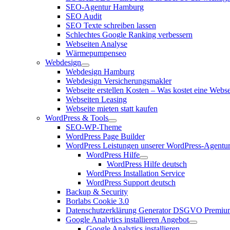
SEO-Agentur Hamburg
SEO Audit
SEO Texte schreiben lassen
Schlechtes Google Ranking verbessern
Webseiten Analyse
Wärmepumpenseo
Webdesign
Webdesign Hamburg
Webdesign Versicherungsmakler
Webseite erstellen Kosten – Was kostet eine Webse
Webseiten Leasing
Webseite mieten statt kaufen
WordPress & Tools
SEO-WP-Theme
WordPress Page Builder
WordPress Leistungen unserer WordPress-Agentu
WordPress Hilfe
WordPress Hilfe deutsch
WordPress Installation Service
WordPress Support deutsch
Backup & Security
Borlabs Cookie 3.0
Datenschutzerklärung Generator DSGVO Premiu
Google Analytics installieren Angebot
Google Analytics installieren