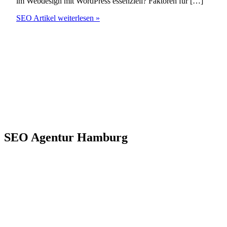
im Webdesign mit WordPress essenziell? Faktoren für […]
WordPress
SEO Artikel weiterlesen »
Webdesign
für
professionelle
Webseiten
SEO Agentur Hamburg