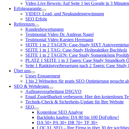
Video Live Beweis: Auf Seite 1 bei Google in 3 Minuten
Erfolgsgarantie
VIDEO: Lead- und Neukundengewinnung
SEO Erfolg
Referenzen
Kundenbewertungen
Testimonial Video Dr. Andreas Nagel
Testimonial Video Karsten Herrmann
SEITE 1 in 2 TAGEN: Case-Study SIXT Autovermie
SEITE 1 in 1 TAG: Case-Study Heilpraktiker Buchholz
SEITE 1 in 2 TAGEN: Case Study Sonnenkönig Poolüb
PLATZ 1 SEITE 1 in 3 Tagen: Case Study Strandkorb Ös
Seite 1 Rankingverbesserung nach 2 Tagen: Case Study
Über uns
Unser Engagement
1 bis 2 Webseiten für gratis SEO Optimierung gesucht a
SEO & Webdesign
Auftragsverarbeitung DSGVO
Email Zustellbarkeit verbessern: Hier den kostenlosen T
Technik-Check & Sicherheits-Update für Ihre Website
SEO
Kostenlose SEO Analyse
Backlinks kaufen: DA 80 bis 100 DoFollow!
DA 50+ PA 30+ DR 70+ TF 30+
LOCAL SEO – Ihre Firma in über 30 der wichtigs