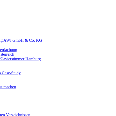
tung AWI GmbH & Co. KG
erdachung
terreich
 Klavierstimmer Hamburg
ls Case-Study
est machen
ten Verzeichnissen