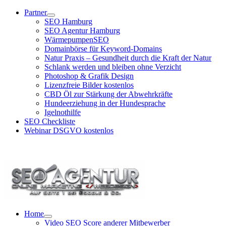
Zum
Partner
Inhalt
SEO Hamburg
springen
SEO Agentur Hamburg
WärmepumpenSEO
Domainbörse für Keyword-Domains
Natur Praxis – Gesundheit durch die Kraft der Natur
Schlank werden und bleiben ohne Verzicht
Photoshop & Grafik Design
Lizenzfreie Bilder kostenlos
CBD Öl zur Stärkung der Abwehrkräfte
Hundeerziehung in der Hundesprache
Igelnothilfe
SEO Checkliste
Webinar DSGVO kostenlos
SEO Agentur Hotline: +49 (0)40 881 92 439
Home
Video SEO Score anderer Mitbewerber