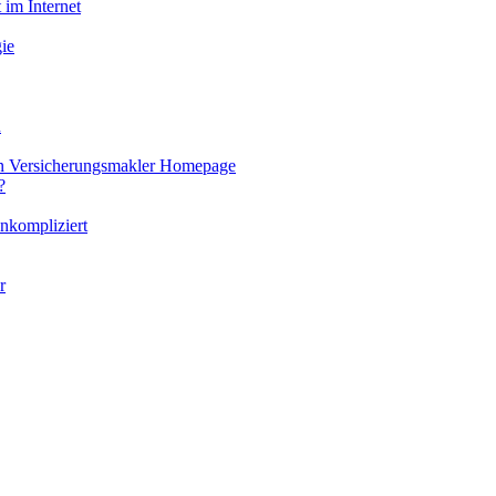
 im Internet
ie
u
len Versicherungsmakler Homepage
?
nkompliziert
r