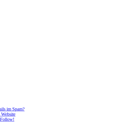
ails im Spam?
 Website
oFollow!