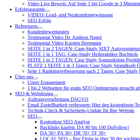
Video Live Beweis: Auf Seite 1 bei Google in 3 Minuten
Erfolgsgarantie
VIDEO: Lead- und Neukundengewinnung
SEO Erfolg
Referenzen
Kundenbewertungen
Testimonial Video Dr. Andreas Nagel
Testimonial Video Karsten Herrmann
SEITE 1 in 2 TAGEN: Case-Study SIXT Autovermie
SEITE 1 in 1 TAG: Case-Study Heilpraktiker Buchholz
SEITE 1 in 2 TAGEN: Case Study Sonnenkönig Poolüb
PLATZ 1 SEITE 1 in 3 Tagen: Case Study Strandkorb Ös
Seite 1 Rankingverbesserung nach 2 Tagen: Case Study
Über uns
Unser Engagement
1 bis 2 Webseiten für gratis SEO Optimierung gesucht a
SEO & Webdesign
Auftragsverarbeitung DSGVO
Email Zustellbarkeit verbessern: Hier den kostenlosen T
Technik-Check & Sicherheits-Update für Ihre Website
SEO
Kostenlose SEO Analyse
Backlinks kaufen: DA 80 bis 100 DoFollow!
DA 50+ PA 30+ DR 70+ TF 30+
LOCAL SEO – Ihre Firma in über 30 der wichtigs