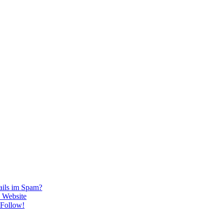
ails im Spam?
 Website
oFollow!