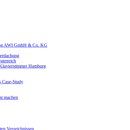
tung AWI GmbH & Co. KG
erdachung
terreich
 Klavierstimmer Hamburg
ls Case-Study
est machen
ten Verzeichnissen