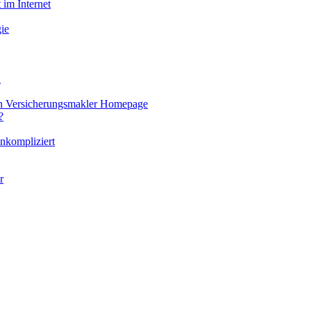
 im Internet
ie
u
len Versicherungsmakler Homepage
?
nkompliziert
r