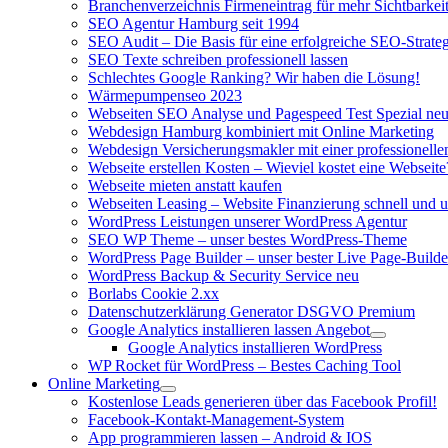
Branchenverzeichnis Firmeneintrag für mehr Sichtbarkeit
SEO Agentur Hamburg seit 1994
SEO Audit – Die Basis für eine erfolgreiche SEO-Strateg
SEO Texte schreiben professionell lassen
Schlechtes Google Ranking? Wir haben die Lösung!
Wärmepumpenseo 2023
Webseiten SEO Analyse und Pagespeed Test Spezial ne
Webdesign Hamburg kombiniert mit Online Marketing
Webdesign Versicherungsmakler mit einer professionel
Webseite erstellen Kosten – Wieviel kostet eine Webseite
Webseite mieten anstatt kaufen
Webseiten Leasing – Website Finanzierung schnell und u
WordPress Leistungen unserer WordPress Agentur
SEO WP Theme – unser bestes WordPress-Theme
WordPress Page Builder – unser bester Live Page-Builde
WordPress Backup & Security Service neu
Borlabs Cookie 2.xx
Datenschutzerklärung Generator DSGVO Premium
Google Analytics installieren lassen Angebot
Google Analytics installieren WordPress
WP Rocket für WordPress – Bestes Caching Tool
Online Marketing
Kostenlose Leads generieren über das Facebook Profil!
Facebook-Kontakt-Management-System
App programmieren lassen – Android & IOS