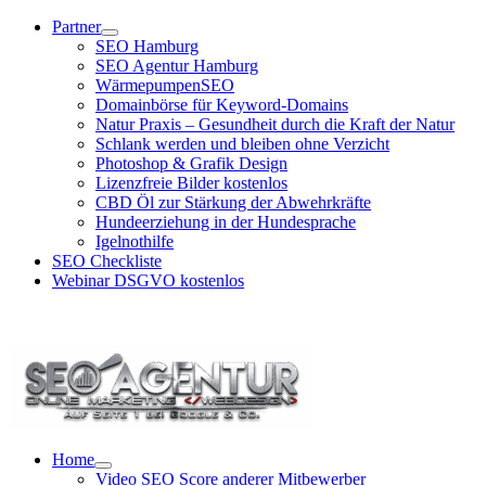
Zum
Partner
Inhalt
SEO Hamburg
springen
SEO Agentur Hamburg
WärmepumpenSEO
Domainbörse für Keyword-Domains
Natur Praxis – Gesundheit durch die Kraft der Natur
Schlank werden und bleiben ohne Verzicht
Photoshop & Grafik Design
Lizenzfreie Bilder kostenlos
CBD Öl zur Stärkung der Abwehrkräfte
Hundeerziehung in der Hundesprache
Igelnothilfe
SEO Checkliste
Webinar DSGVO kostenlos
SEO Agentur Hotline: +49 (0)40 881 92 439
Home
Video SEO Score anderer Mitbewerber