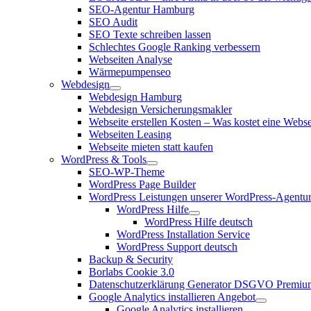
SEO-Agentur Hamburg
SEO Audit
SEO Texte schreiben lassen
Schlechtes Google Ranking verbessern
Webseiten Analyse
Wärmepumpenseo
Webdesign
Webdesign Hamburg
Webdesign Versicherungsmakler
Webseite erstellen Kosten – Was kostet eine Webse
Webseiten Leasing
Webseite mieten statt kaufen
WordPress & Tools
SEO-WP-Theme
WordPress Page Builder
WordPress Leistungen unserer WordPress-Agentu
WordPress Hilfe
WordPress Hilfe deutsch
WordPress Installation Service
WordPress Support deutsch
Backup & Security
Borlabs Cookie 3.0
Datenschutzerklärung Generator DSGVO Premiu
Google Analytics installieren Angebot
Google Analytics installieren