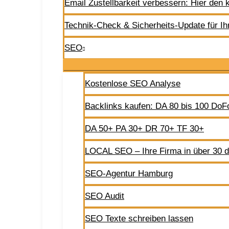
Email Zustellbarkeit verbessern: Hier den
Technik-Check & Sicherheits-Update für Ih
SEO
Kostenlose SEO Analyse
Backlinks kaufen: DA 80 bis 100 DoFo
DA 50+ PA 30+ DR 70+ TF 30+
LOCAL SEO – Ihre Firma in über 30 d
SEO-Agentur Hamburg
SEO Audit
SEO Texte schreiben lassen