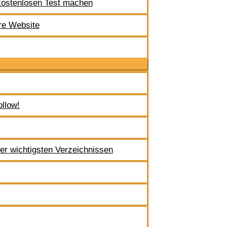
 kostenlosen Test machen
re Website
llow!
er wichtigsten Verzeichnissen