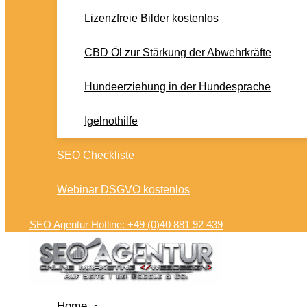
Lizenzfreie Bilder kostenlos
CBD Öl zur Stärkung der Abwehrkräfte
Hundeerziehung in der Hundesprache
Igelnothilfe
SEO Checkliste
Webinar DSGVO kostenlos
SEO Agentur Hotline: +49 (0)40 881 92 439
Home