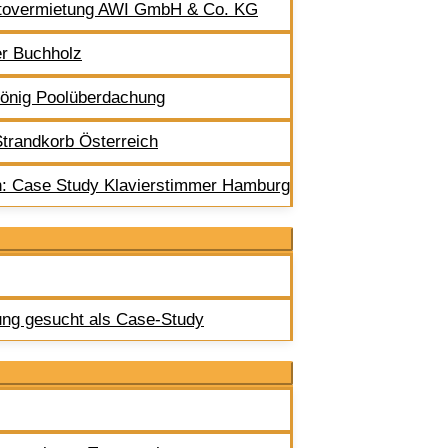
utovermietung AWI GmbH & Co. KG
er Buchholz
önig Poolüberdachung
trandkorb Österreich
n: Case Study Klavierstimmer Hamburg
ung gesucht als Case-Study