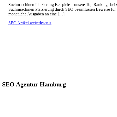
Suchmaschinen Platzierung Beispiele – unsere Top Rankings bei
Suchmaschinen Platzierung durch SEO beeinflussen Beweise für 
monatliche Ausgaben an eine […]
Suchmaschinen
SEO Artikel weiterlesen »
Platzierung
–
Top
Rankings
bei
Google
SEO Agentur Hamburg