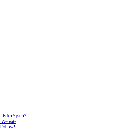
ails im Spam?
 Website
oFollow!