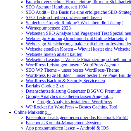
Branchenverzeichnis Firmeneintrag für mehr Sichtbarkeit
SEO Agentur Hamburg seit 1994
SEO Audit – Die Basis für eine erfolgreiche SEO-Strateg
SEO Texte schreiben professionell lassen
Schlechtes Google Ranking? Wir haben die Lösung!
Wärmepumpenseo 2023
Webseiten SEO Analyse und Pagespeed Test Spezial ne
Webdesign Hamburg kombiniert mit Online Marketing
Webdesign Versicherungsmakler mit einer professionel
Webseite erstellen Kosten – Wieviel kostet eine Webseite
Webseite mieten anstatt kaufen
Webseiten Leasing – Website Finanzierung schnell und u
WordPress Leistungen unserer WordPress Agentur
SEO WP Theme – unser bestes WordPress-Theme
WordPress Page Builder – unser bester Live Page-Builde
WordPress Backup & Security Service neu
Borlabs Cookie 2.xx
Datenschutzerklärung Generator DSGVO Premium
Google Analytics installieren lassen Angebot
Google Analytics installieren WordPress
WP Rocket für WordPress – Bestes Caching Tool
Online Marketing
Kostenlose Leads generieren über das Facebook Profil!
Facebook-Kontakt-Management-System
App programmieren lassen – Android & IOS