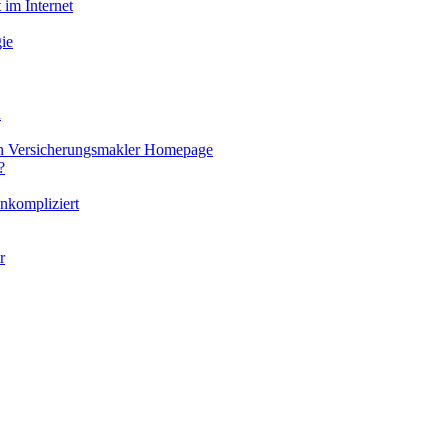
 im Internet
ie
u
len Versicherungsmakler Homepage
?
nkompliziert
r