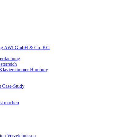
tung AWI GmbH & Co. KG
erdachung
terreich
 Klavierstimmer Hamburg
ls Case-Study
est machen
ten Verzeichnissen