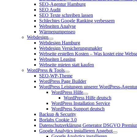
SEO-Agentur Hamburg
SEO Audit
SEO Texte schreiben lassen
Schlechtes Google Ranking verbessern
Webseiten Analyse
Wärmepumpenseo
Webdesign
Webdesign Hamburg
Webdesign Versicherungsmakler
Webseite erstellen Kosten – Was kostet eine Webse
Webseiten Leasing
Webseite mieten statt kaufen
WordPress & Tools
SEO-WP-Theme
WordPress Page Builder
WordPress Leistungen unserer WordPress-Agentu
WordPress Hilfe
WordPress Hilfe deutsch
WordPress Installation Service
WordPress Support deutsch
Backup & Security
Borlabs Cookie 3.0
Datenschutzerklärung Generator DSGVO Premiu
Google Analytics installieren Angebot
Google Analytics installieren