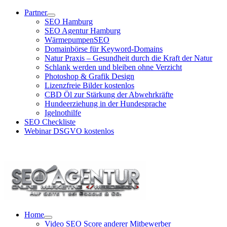
Zum
Partner
Inhalt
SEO Hamburg
springen
SEO Agentur Hamburg
WärmepumpenSEO
Domainbörse für Keyword-Domains
Natur Praxis – Gesundheit durch die Kraft der Natur
Schlank werden und bleiben ohne Verzicht
Photoshop & Grafik Design
Lizenzfreie Bilder kostenlos
CBD Öl zur Stärkung der Abwehrkräfte
Hundeerziehung in der Hundesprache
Igelnothilfe
SEO Checkliste
Webinar DSGVO kostenlos
SEO Agentur Hotline: +49 (0)40 881 92 439
Home
Video SEO Score anderer Mitbewerber