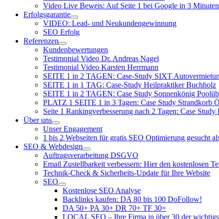
Video Live Beweis: Auf Seite 1 bei Google in 3 Minuten
Erfolgsgarantie
VIDEO: Lead- und Neukundengewinnung
SEO Erfolg
Referenzen
Kundenbewertungen
Testimonial Video Dr. Andreas Nagel
Testimonial Video Karsten Herrmann
SEITE 1 in 2 TAGEN: Case-Study SIXT Autovermie
SEITE 1 in 1 TAG: Case-Study Heilpraktiker Buchholz
SEITE 1 in 2 TAGEN: Case Study Sonnenkönig Poolüb
PLATZ 1 SEITE 1 in 3 Tagen: Case Study Strandkorb Ös
Seite 1 Rankingverbesserung nach 2 Tagen: Case Study
Über uns
Unser Engagement
1 bis 2 Webseiten für gratis SEO Optimierung gesucht a
SEO & Webdesign
Auftragsverarbeitung DSGVO
Email Zustellbarkeit verbessern: Hier den kostenlosen T
Technik-Check & Sicherheits-Update für Ihre Website
SEO
Kostenlose SEO Analyse
Backlinks kaufen: DA 80 bis 100 DoFollow!
DA 50+ PA 30+ DR 70+ TF 30+
LOCAL SEO – Ihre Firma in über 30 der wichtigs