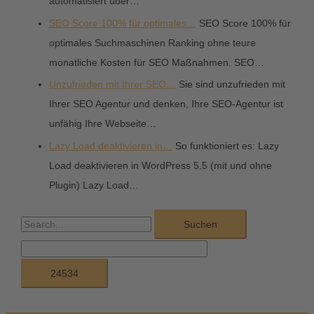
automatisiert über…
SEO Score 100% für optimales…
SEO Score 100% für
optimales Suchmaschinen Ranking ohne teure
monatliche Kosten für SEO Maßnahmen. SEO…
Unzufrieden mit Ihrer SEO…
Sie sind unzufrieden mit
Ihrer SEO Agentur und denken, Ihre SEO-Agentur ist
unfähig Ihre Webseite…
Lazy Load deaktivieren in…
So funktioniert es: Lazy
Load deaktivieren in WordPress 5.5 (mit und ohne
Plugin) Lazy Load…
S
u
c
h
e