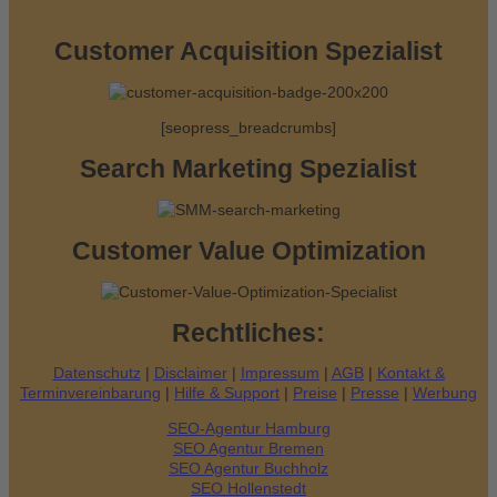
n
n
Customer Acquisition Spezialist
a
c
[seopress_breadcrumbs]
h
:
Search Marketing Spezialist
Customer Value Optimization
Rechtliches:
Datenschutz
|
Disclaimer
|
Impressum
|
AGB
|
Kontakt &
Terminvereinbarung
|
Hilfe & Support
|
Preise
|
Presse
|
Werbung
SEO-Agentur Hamburg
SEO Agentur Bremen
SEO Agentur Buchholz
SEO Hollenstedt