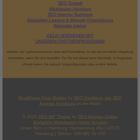
SEO Tostedt
Webdesign-Hamburg
SEO Agentur Bamberg
Webseiten Leasing & Website Finanzierung
Webseite mieten
GELD VERDIENEN MIT
UNSEREM PARTNERPROGRAMM
Hinweis: mit º gekennzeichnete Links sind Partnerlinks, für die wir eine kleine Vergütung
bekommen, wenn Sie dort bestellen. Für Sie hat dieses keine Nachteile, im Gegenteil,
oftmals haben Sie dadurch Vergünstigungen oder andere Vorteile.
WordPress Page Builder
by
SEO Hamburg, der
SEO
Agentur Hamburg
an der Alster
© 2026
SEO WP Theme
by
SEO Agentur Online
Marketing Webdesign Holger Korsten
Unser Büro in Hamburg: Hannenstieg 45a | 22175
Hamburg | Telefon: 040 881 92 439