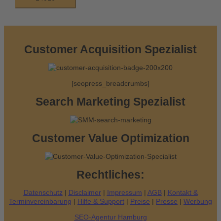
h
e
n
n
Customer Acquisition Spezialist
a
c
[seopress_breadcrumbs]
h
:
Search Marketing Spezialist
Customer Value Optimization
Rechtliches:
Datenschutz
|
Disclaimer
|
Impressum
|
AGB
|
Kontakt &
Terminvereinbarung
|
Hilfe & Support
|
Preise
|
Presse
|
Werbung
SEO-Agentur Hamburg