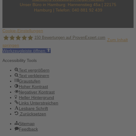
Unser Büro in Hamburg: Hannenstieg 45a | 22175
Hamburg | Telefon: 040 881 92 439
Cookie-Einstellungen
150
Bewertungen auf ProvenExpert.com
Zum Inhalt
springen
Werkzeugleiste öffnen
Holger Korsten
Accessibility Tools
Text vergrößern
Text verkleinern
Graustufen
Hoher Kontrast
Negativer Kontrast
Heller Hintergrund
Links Unterstreichen
Lesbare Schrift
Zurücksetzen
Sitemap
Feedback