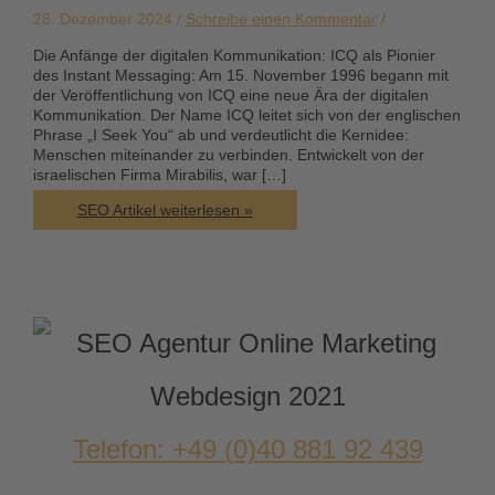
28. Dezember 2024 /
Schreibe einen Kommentar
/
Die Anfänge der digitalen Kommunikation: ICQ als Pionier
des Instant Messaging: Am 15. November 1996 begann mit
der Veröffentlichung von ICQ eine neue Ära der digitalen
Kommunikation. Der Name ICQ leitet sich von der englischen
Phrase „I Seek You“ ab und verdeutlicht die Kernidee:
Menschen miteinander zu verbinden. Entwickelt von der
israelischen Firma Mirabilis, war […]
Von
SEO Artikel weiterlesen »
ICQ
zu
modernen
Marketing-
Tools:
Die
Evolution
der
Messenger-
Dienste
Telefon: +49 (0)40 881 92 439