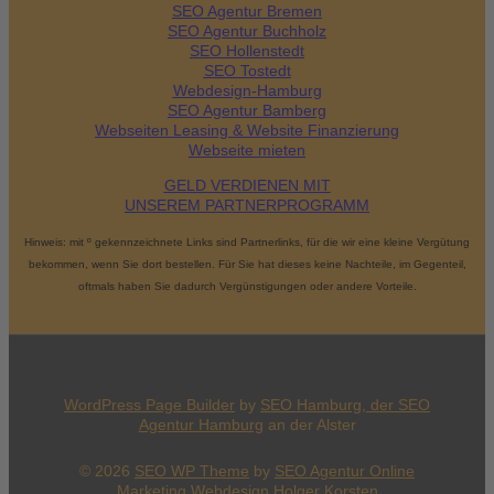
SEO Agentur Bremen
SEO Agentur Buchholz
SEO Hollenstedt
SEO Tostedt
Webdesign-Hamburg
SEO Agentur Bamberg
Webseiten Leasing & Website Finanzierung
Webseite mieten
GELD VERDIENEN MIT
UNSEREM PARTNERPROGRAMM
Hinweis: mit º gekennzeichnete Links sind Partnerlinks, für die wir eine kleine Vergütung
bekommen, wenn Sie dort bestellen. Für Sie hat dieses keine Nachteile, im Gegenteil,
oftmals haben Sie dadurch Vergünstigungen oder andere Vorteile.
WordPress Page Builder
by
SEO Hamburg, der
SEO
Agentur Hamburg
an der Alster
© 2026
SEO WP Theme
by
SEO Agentur Online
Marketing Webdesign Holger Korsten