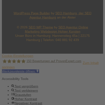
WordPress Page Builder
by
SEO Hamburg, der
SEO
Agentur Hamburg
an der Alster
© 2026
SEO WP Theme
by
SEO Agentur Online
Marketing Webdesign Holger Korsten
Unser Büro in Hamburg: Hannenstieg 45a | 22175
Hamburg | Telefon: 040 881 92 439
Cookie-Einstellungen
150
Bewertungen auf ProvenExpert.com
Zum Inhalt
springen
Werkzeugleiste öffnen
Holger Korsten
Accessibility Tools
Text vergrößern
Text verkleinern
Graustufen
Hoher Kontrast
Negativer Kontrast