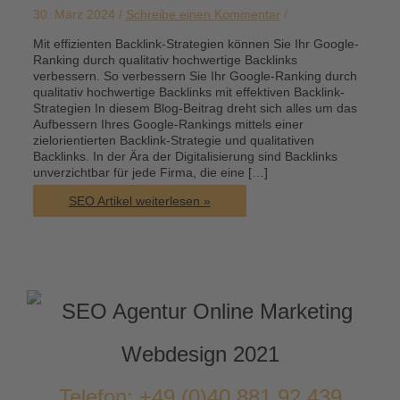
30. März 2024 /
Schreibe einen Kommentar
/
Mit effizienten Backlink-Strategien können Sie Ihr Google-
Ranking durch qualitativ hochwertige Backlinks
verbessern. So verbessern Sie Ihr Google-Ranking durch
qualitativ hochwertige Backlinks mit effektiven Backlink-
Strategien In diesem Blog-Beitrag dreht sich alles um das
Aufbessern Ihres Google-Rankings mittels einer
zielorientierten Backlink-Strategie und qualitativen
Backlinks. In der Ära der Digitalisierung sind Backlinks
unverzichtbar für jede Firma, die eine […]
Backlink-
SEO Artikel weiterlesen »
Strategien:
So
verbessern
Sie
Ihr
Google-
Ranking
durch
qualitativ
hochwertige
Backlinks
Telefon: +49 (0)40 881 92 439