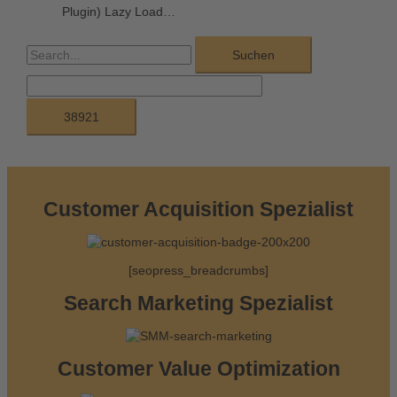
Plugin) Lazy Load…
S
u
c
h
e
n
n
Customer Acquisition Spezialist
a
c
[seopress_breadcrumbs]
h
:
Search Marketing Spezialist
Customer Value Optimization