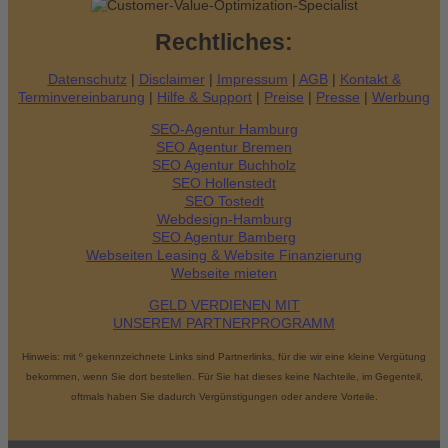
Rechtliches:
Datenschutz
|
Disclaimer
|
Impressum
|
AGB
|
Kontakt &
Terminvereinbarung
|
Hilfe & Support
|
Preise
|
Presse
|
Werbung
SEO-Agentur Hamburg
SEO Agentur Bremen
SEO Agentur Buchholz
SEO Hollenstedt
SEO Tostedt
Webdesign-Hamburg
SEO Agentur Bamberg
Webseiten Leasing & Website Finanzierung
Webseite mieten
GELD VERDIENEN MIT
UNSEREM PARTNERPROGRAMM
Hinweis: mit º gekennzeichnete Links sind Partnerlinks, für die wir eine kleine Vergütung
bekommen, wenn Sie dort bestellen. Für Sie hat dieses keine Nachteile, im Gegenteil,
oftmals haben Sie dadurch Vergünstigungen oder andere Vorteile.