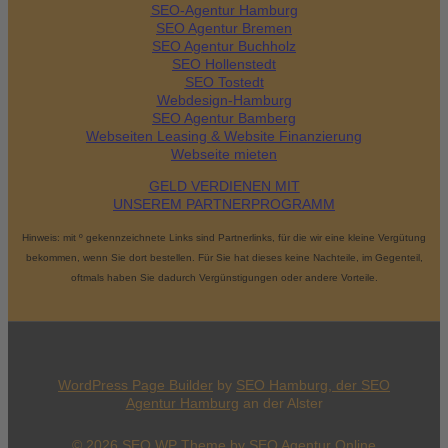
SEO-Agentur Hamburg
SEO Agentur Bremen
SEO Agentur Buchholz
SEO Hollenstedt
SEO Tostedt
Webdesign-Hamburg
SEO Agentur Bamberg
Webseiten Leasing & Website Finanzierung
Webseite mieten
GELD VERDIENEN MIT
UNSEREM PARTNERPROGRAMM
Hinweis: mit º gekennzeichnete Links sind Partnerlinks, für die wir eine kleine Vergütung
bekommen, wenn Sie dort bestellen. Für Sie hat dieses keine Nachteile, im Gegenteil,
oftmals haben Sie dadurch Vergünstigungen oder andere Vorteile.
WordPress Page Builder
by
SEO Hamburg, der
SEO
Agentur Hamburg
an der Alster
© 2026
SEO WP Theme
by
SEO Agentur Online