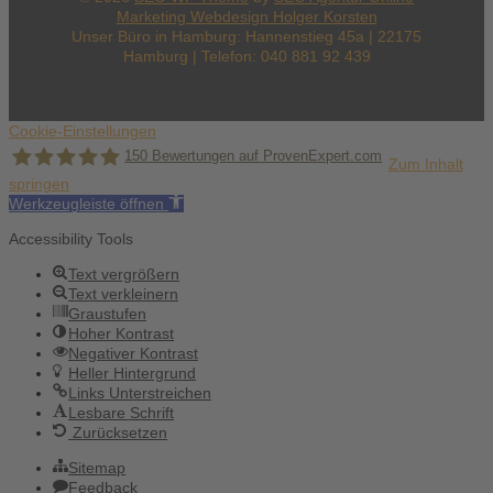
Marketing Webdesign Holger Korsten
Unser Büro in Hamburg: Hannenstieg 45a | 22175
Hamburg | Telefon: 040 881 92 439
Cookie-Einstellungen
150
Bewertungen auf ProvenExpert.com
Zum Inhalt
springen
Werkzeugleiste öffnen
Holger Korsten
Accessibility Tools
Text vergrößern
Text verkleinern
Graustufen
Hoher Kontrast
Negativer Kontrast
Heller Hintergrund
Links Unterstreichen
Lesbare Schrift
Zurücksetzen
Sitemap
Feedback