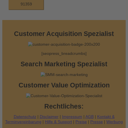
h
e
n
n
Customer Acquisition Spezialist
a
c
[seopress_breadcrumbs]
h
:
Search Marketing Spezialist
Customer Value Optimization
Rechtliches:
Datenschutz
|
Disclaimer
|
Impressum
|
AGB
|
Kontakt &
Terminvereinbarung
|
Hilfe & Support
|
Preise
|
Presse
|
Werbung