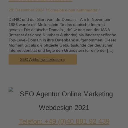
28. Dezember 2024 /
Schreibe einen Kommentar
/
DENIC und der Start von .de-Domain – Am 5. November
1986 wurde ein Meilenstein für das deutsche Internet
gesetzt: Die deutsche Domain „.de“ wurde von der IANA
(Internet Assigned Numbers Authority) als länderspezifische
Top-Level-Domain in ihre Datenbank aufgenommen. Dieser
Moment gilt als die offizielle Geburtsstunde der deutschen
Internetidentität und legte den Grundstein für eine der […]
DENIC
SEO Artikel weiterlesen »
und
der
Start
von
.de-
Domain
am
05.
November
1986:
Deutschlands
Telefon: +49 (0)40 881 92 439
Einstieg
ins