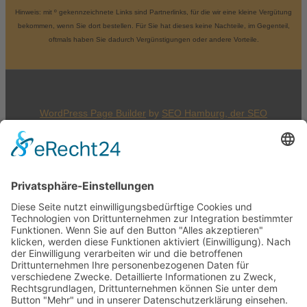
Hinweis: mit º gekennzeichnete Links sind Partnerlinks, für die wir eine kleine Vergütung
bekommen, wenn Sie dort bestellen. Für Sie hat dieses keine Nachteile, im Gegenteil,
oftmals haben Sie dadurch Vergünstigungen oder andere Vorteile.
WordPress Page Builder
by
SEO Hamburg, der
SEO
Agentur Hamburg
an der Alster
© 2026
SEO WP Theme
by
SEO Agentur Online
Marketing Webdesign Holger Korsten
Unser Büro in Hamburg: Hannenstieg 45a | 22175
Hamburg | Telefon: 040 881 92 439
Cookie-Einstellungen
150
Bewertungen auf ProvenExpert.com
Zum Inhalt
springen
Werkzeugleiste öffnen
Holger Korsten
Accessibility Tools