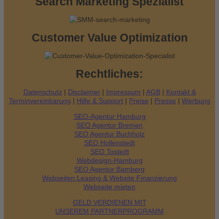
Search Marketing Spezialist
Customer Value Optimization
Rechtliches:
Datenschutz
|
Disclaimer
|
Impressum
|
AGB
|
Kontakt &
Terminvereinbarung
|
Hilfe & Support
|
Preise
|
Presse
|
Werbung
SEO-Agentur Hamburg
SEO Agentur Bremen
SEO Agentur Buchholz
SEO Hollenstedt
SEO Tostedt
Webdesign-Hamburg
SEO Agentur Bamberg
Webseiten Leasing & Website Finanzierung
Webseite mieten
GELD VERDIENEN MIT
UNSEREM PARTNERPROGRAMM