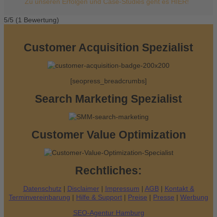
Zu unseren Erfolgen und Case-Studies geht es HIER!
5/5
(1 Bewertung)
Customer Acquisition Spezialist
[seopress_breadcrumbs]
Search Marketing Spezialist
Customer Value Optimization
Rechtliches:
Datenschutz
|
Disclaimer
|
Impressum
|
AGB
|
Kontakt &
Terminvereinbarung
|
Hilfe & Support
|
Preise
|
Presse
|
Werbung
SEO-Agentur Hamburg