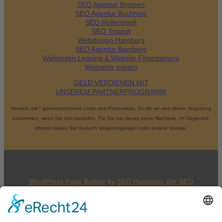
SEO Agentur Bremen
SEO Agentur Buchholz
SEO Hollenstedt
SEO Tostedt
Webdesign-Hamburg
SEO Agentur Bamberg
Webseiten Leasing & Website Finanzierung
Webseite mieten
GELD VERDIENEN MIT
UNSEREM PARTNERPROGRAMM
Hinweis: mit º gekennzeichnete Links sind Partnerlinks, für die wir eine kleine Vergütung
bekommen, wenn Sie dort bestellen. Für Sie hat dieses keine Nachteile, im Gegenteil,
oftmals haben Sie dadurch Vergünstigungen oder andere Vorteile.
WordPress Page Builder
by
SEO Hamburg, der
SEO
Agentur Hamburg
an der Alster
© 2026
SEO WP Theme
by
SEO Agentur Online
Marketing Webdesign Holger Korsten