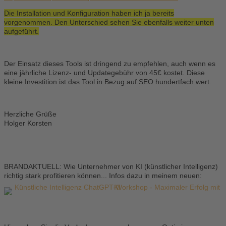
Die Installation und Konfiguration haben ich ja bereits
vorgenommen. Den Unterschied sehen Sie ebenfalls weiter unten
aufgeführt.
Der Einsatz dieses Tools ist dringend zu empfehlen, auch wenn es
eine jährliche Lizenz- und Updategebühr von 45€ kostet. Diese
kleine Investition ist das Tool in Bezug auf SEO hundertfach wert.
Herzliche Grüße
Holger Korsten
BRANDAKTUELL: Wie Unternehmer von KI (künstlicher Intelligenz)
richtig stark profitieren können... Infos dazu in meinem neuen: