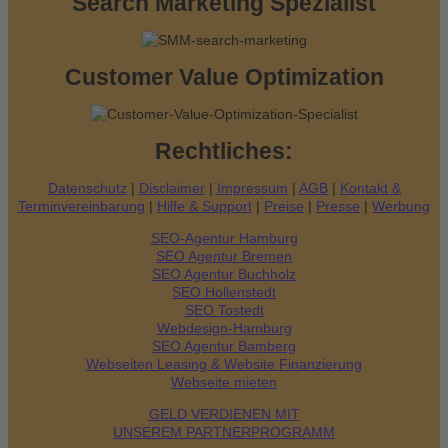
Search Marketing Spezialist
Customer Value Optimization
Rechtliches:
Datenschutz
|
Disclaimer
|
Impressum
|
AGB
|
Kontakt &
Terminvereinbarung
|
Hilfe & Support
|
Preise
|
Presse
|
Werbung
SEO-Agentur Hamburg
SEO Agentur Bremen
SEO Agentur Buchholz
SEO Hollenstedt
SEO Tostedt
Webdesign-Hamburg
SEO Agentur Bamberg
Webseiten Leasing & Website Finanzierung
Webseite mieten
GELD VERDIENEN MIT
UNSEREM PARTNERPROGRAMM