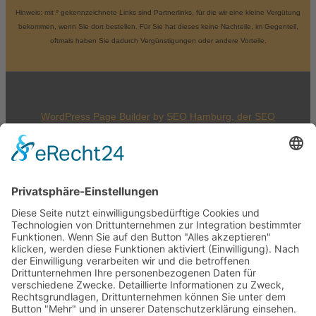
Hinweis: mit º gekennzeichnete Links sind Partnerlinks, für die wir eine kleine Vergütung
bekommen, wenn Sie dort bestellen. Für Sie hat dieses keine Nachteile, im Gegenteil,
oftmals haben Sie dadurch Vergünstigungen oder andere Vorteile.
WordPress Page Builder
by
SEO Hamburg, der
SEO
Agentur Hamburg
an der Alster
© 2026
SEO WP Theme
by
SEO Agentur Online
Marketing Webdesign Holger Korsten
Unser Büro in Hamburg: Hannenstieg 45a | 22175
Hamburg | Telefon: 040 881 92 439
Cookie-Einstellungen
150
Bewertungen auf ProvenExpert.com
Zum Inhalt
springen
Werkzeugleiste öffnen
Holger Korsten
Accessibility Tools