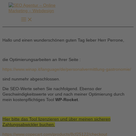
Zum
Inhalt
springen
Hallo und einen wunderschönen guten Tag lieber Herr Perrone,
die Optimierungsarbeiten an Ihrer Seite :
https://www.winap.it/language/de/personalvermittlung-gastronomie/
sind nunmehr abgeschlossen.
Die SEO-Werte sehen Sie nachfolgend. Ebenso der
Geschwindigkeitswerte vor und nach meiner Optimierung durch
mein kostenpflichtiges Tool
WP-Rocket
.
Hier bitte das Tool lizenzieren und über meinen sicheren
Zahlungsabwickler buchen:
https://www.copecart.com/products/8cf25122/checkout